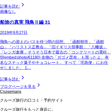
記事を読む
画像なし
船旅の真実 飛鳥Ⅱ編 31
2019年9月27日
飛鳥への迎えのバスを待つ間の回想。 「函館朝市」「函館
山」「ハリストス正教会」「旧イギリス領事館」「八幡坂」
「レンガ倉庫」そうそう日本で最古の「コンクリートの電柱」
![](embed:photo/61180) 名物の「ガゴメ昆布」も買ったよ、有
名なスナック菓子やチョコレート。 すべて「宅急便」にお任
せしました。 1…
記事を読む
ブログページを見る
Cruisemans
クルーズ旅行の口コミ・予約サイト
クルーズ旅行をもっと身近に。