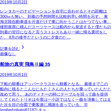
2019年10月2日
レンタカーのナビゲーションを自宅に合わせるとその距離は
300㎞も無い。 到着の予想時間も比較的早い時間を示す。 東
海北陸自動車道を片道だけで東に向かうことはかつてない事。
後部座席に積んだスーツケースは船内から発送すると僕たちの
到着の翌日になると言うストレスもあり一緒に帰る選択をし
た。 8月の後半だというのに夕食のた…
記事を読む
画像なし
船旅の真実 飛鳥Ⅱ編 35
2019年10月1日
下船の順番はアッパークラスから順番となる。 最後までこの
船内に残るとこんなにもたくさんの人たちが乗っていたんだと
改めて思う。 あのディナーの時にテーブルを回って曲を提供
してくれたトリオは今度は一小説ではなく一曲を演奏してはま
た次を目の合図で乗客達に感謝を送っている。 ![]
(embed:photo/61187) キャ…