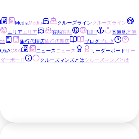
Media
Media
クルーズライン
クルーズライン
エリア
エリア
客船
客船
国
国
寄港地
寄港
地
旅行代理店
旅行代理店
ブログ
ブログ
Q&A
Q&A
ニュース
ニュース
リーダーボード
リー
ダーボード
クルーズマンズとは
クルーズマンズとは