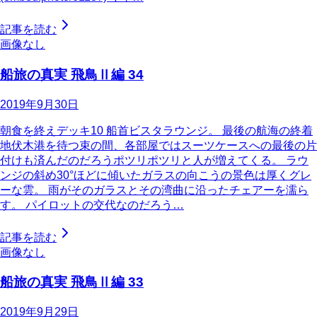
記事を読む
画像なし
船旅の真実 飛鳥Ⅱ編 34
2019年9月30日
朝食を終えデッキ10 船首ビスタラウンジ。 最後の航海の終着
地伏木港を待つ束の間、各部屋ではスーツケースへの最後の片
付けも済んだのだろうポツリポツリと人が増えてくる。 ラウ
ンジの斜め30°ほどに傾いたガラスの向こうの景色は厚くグレ
ーな雲。 雨がそのガラスとその湾曲に沿ったチェアーを濡ら
す。 パイロットの交代なのだろう…
記事を読む
画像なし
船旅の真実 飛鳥Ⅱ編 33
2019年9月29日