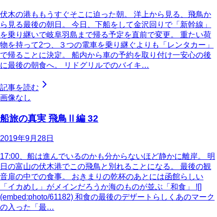
伏木の港ももうすぐそこに迫った朝。 洋上から見る、飛鳥か
ら見る最後の朝日。 今日、下船をして金沢回りで「新幹線」
を乗り継いで岐阜羽島まで帰る予定を直前で変更。 重たい荷
物を持って2つ、３つの電車を乗り継ぐよりも「レンタカー」
で帰ることに決定。 船内から車の予約を取り付け一安心の後
に最後の朝食へ。 リドグリルでのバイキ…
記事を読む
画像なし
船旅の真実 飛鳥Ⅱ編 32
2019年9月28日
17:00、船は進んでいるのかも分からないほど静かに離岸。 明
日の富山の伏木港でこの飛鳥と別れることになる。 最後の観
音扉の中での食事。 おきまりの乾杯のあとには函館らしい
「イカめし」がメインだろうか海のものが並ぶ「和食」 ![]
(embed:photo/61182) 和食の最後のデザートらしくあのマーク
の入った「最…