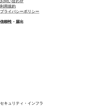
お問い合わせ
利用規約
プライバシーポリシー
信頼性・届出
総合旅行業務取扱管理者
資格保有
適格請求書発行事業者
T3011301023586
SSL/TLS暗号化通信
セキュリティ・インフラ