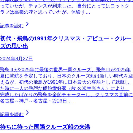
っていたが、チャンスが到来した。 自分にとってはヨットク
ラブは高嶺の花と思っていたが、体験す…
記事を読む
初代・飛鳥の1991年クリスマス・デビュー・クルー
ズの思い出
2024年8月27日
飛鳥Ⅱが2025年に最後の世界一周クルーズ、飛鳥Ⅲが2025年
夏に就航を予定しており、日本のクルーズ船は新しい時代を迎
えるが、初代の飛鳥が1991年に日本最大の客船として就航し
た時に一人の熱烈な船旅愛好家（故 久米生光さん）により、
完成したばかりの飛鳥を全船チャーターし、クリスマス直前に
名古屋～神戸～名古屋・2泊3日…
記事を読む
待ちに待った国際クルーズ船の来港