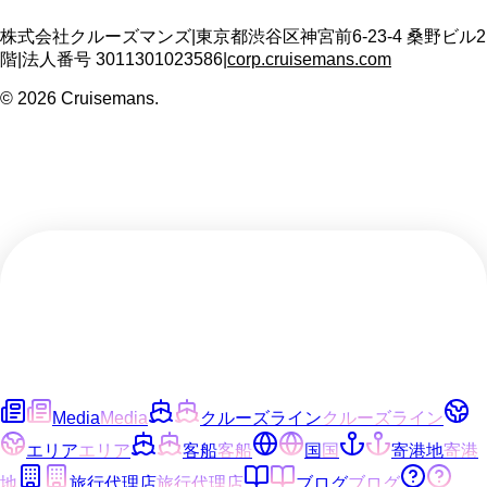
株式会社クルーズマンズ
|
東京都渋谷区神宮前6-23-4 桑野ビル2
階
|
法人番号
3011301023586
|
corp.cruisemans.com
©
2026
Cruisemans.
Media
Media
クルーズライン
クルーズライン
エリア
エリア
客船
客船
国
国
寄港地
寄港
地
旅行代理店
旅行代理店
ブログ
ブログ