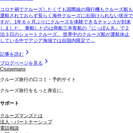
コロナ禍でクルーズしたくても国際線の飛行機もクルーズ船も
運航されておらず長らく海外クルーズに出掛けられない状況で
すが、1年６ヶ月ぶりにクルーズを体験できるチャンスが到来
しました。 乗船したのは商船三井客船の『にっぽん丸』で２
泊３日のショートクルーズ。 世界中のクルーズ船が運航休止
している中でアジア海域では自国内限定で…
記事を読む
ブログページを見る
Cruisemans
クルーズ旅行の口コミ・予約サイト
クルーズ旅行をもっと身近に。
サポート
クルーズマンズとは
法人・パートナーシップ
電話相談