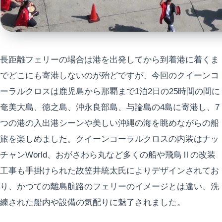
長距離フェリーの場合は港を出発してから到着港に着くま
でどこにも寄港しないのが殆どですが、今回のクイーンコ
ーラルクロスは鹿児島から那覇まで1泊2日の25時間の間に
奄美大島、徳之島、沖永良部島、与論島の4島に寄港し、7
つの港の入出港シーンや美しい沖縄の海を眺めながらの船
旅を楽しめました。クイーンコーラルクロスの内装はナッ
チャンWorld、おがさわら丸など多くの船や飛鳥Ⅱの改装
工事も手掛けられた故笠井統太氏によりデザインされてお
り、かつての離島航路のフェリーのイメージとは違い、洗
練された船内や設備の気配りに魅了されました。