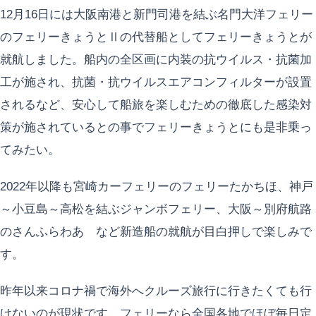
12月16日には大阪南港と新門司港を結ぶ名門大洋フェリー
のフェリーきょうとⅡの代替船としてフェリーきょうとが
就航しました。船内の全区画に内装の抗ウイルス・抗菌加
工が施され、抗菌・抗ウイルスエアコンフィルターが設置
されるなど、安心して船旅を楽しむための徹底した感染対
策が施されているとの事でフェリーきょうとにも是非乗っ
てみたい。
2022年以降も宮崎カーフェリーのフェリーたかちほ、神戸
～小豆島～高松を結ぶジャンボフェリー、大阪～別府航路
のさんふらわあ など新造船の就航が目白押しで楽しみで
す。
昨年以来コロナ禍で海外へクルーズ旅行に行きたくても行
けないのが現状です。フェリーなら全国各地でほぼ毎日定