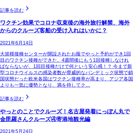
記事を読む
ワクチン効果でコロナ収束後の海外旅行解禁、海外
からのクルーズ客船の受け入れはいかに？
2021年6月14日
大規模接種センターが開設されたお蔭でやっと予約ができ1回
目のワクチン接種ができた。4週間後にもう1回接種しなけれ
ばならないが、1回目接種だけで何という安心感！？ 今まで新
型コロナウイルスの感染者数が脅威的なパンデミック状態で鎖
国状態だった欧米各国はワクチン接種率が高まり、アジア各国
よりも一気に優勢となり、満を持してク…
記事を読む
やっとのことでクルーズ！名古屋発着にっぽん丸で
金毘羅さんクルーズ④寄港地観光編
2021年5月24日