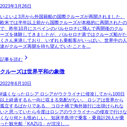
2023年3月26日
いよいよ3月から外国籍船の国際クルーズが再開されました。
欧米では半年以上前から国際クルーズが本格的に再開されたの
で、昨年10月にスペインのバルセロナに飛んで再開後のクル
ーズを体験してきましたが、バルセロナ港ではクルーズ船がた
くさん来港しており、いずれも乗船客がいっぱい。世界中の人
達がクルーズ再開を待ち望んでいたことを…
記事を読む
クルーズは世界平和の象徴
2022年6月10日
#遠くなったロシア ロシアがウクライナに侵攻してから100日
以上経過するも一向に収まる気配がない。 ロシアは世界から
孤立するばかりである。 コロナ禍で海外旅行に出掛けられな
いと思っていたら今度はロシアのウクライナへの侵攻で行けな
くなり何とも恨めしい。 知床半島沖で乗客・乗員計26人が乗
った観光船「KAZU1」が沈没し…