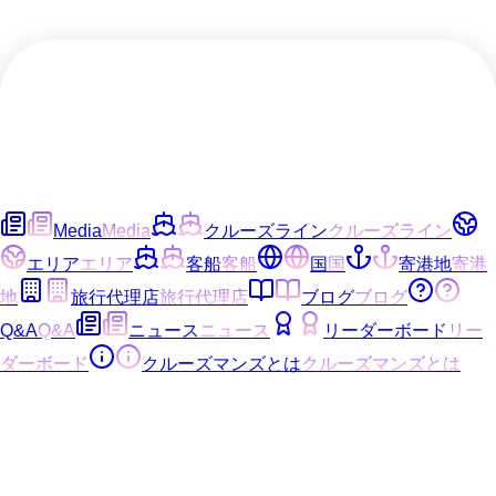
Media
Media
クルーズライン
クルーズライン
エリア
エリア
客船
客船
国
国
寄港地
寄港
地
旅行代理店
旅行代理店
ブログ
ブログ
Q&A
Q&A
ニュース
ニュース
リーダーボード
リー
ダーボード
クルーズマンズとは
クルーズマンズとは