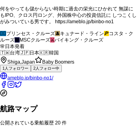
何をやっても儲からない時期に過去の栄光にひかれて 無謀に
もIPO、クロス円ロング、外国株中心の投資信託に しつこくし
がみついている男です。 https://ameblo.jp/binbo-no1
🧜‍♀️
プリンセス・クルーズ
🎩
キュナード・ライン
🍕
コスタ・ク
ルーズ
💎
MSCクルーズ
⚔️
バイキング・クルーズ
🌸
日本発着
🇹🇼
台湾
🇯🇵
日本
🇰🇷
韓国
Shiga,Japan
Baby Boomers
1
人
フォロワー
2
人
フォロー中
ameblo.jp/binbo-no1/
航路マップ
公開されている乗船履歴
20
件