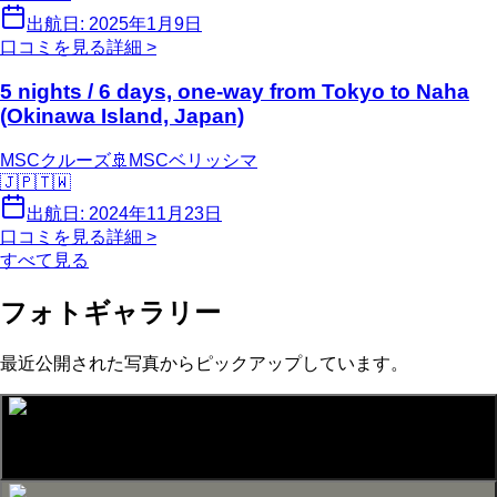
出航日:
2025年1月9日
口コミを見る
詳細 >
5 nights / 6 days, one-way from Tokyo to Naha
(Okinawa Island, Japan)
MSCクルーズ
🚢
MSCベリッシマ
🇯🇵
🇹🇼
出航日:
2024年11月23日
口コミを見る
詳細 >
すべて見る
フォトギャラリー
最近公開された写真からピックアップしています。
宝石、鉱石の雑学クイズ 難しすぎて10問中、正解は3問でした。。。