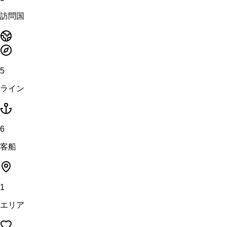
訪問国
5
ライン
6
客船
1
エリア