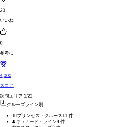
20
いいね
0
参考に
4,000
スコア
訪問エリア
1
/
22
クルーズライン別
🧜‍♀️
プリンセス・クルーズ
11
件
🎩
キュナード・ライン
4
件