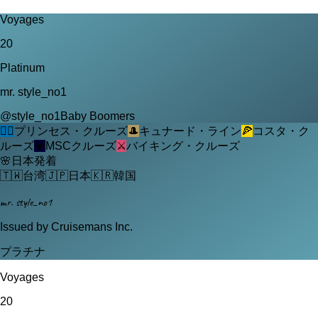
Voyages
20
Platinum
mr. style_no1
@
style_no1
Baby Boomers
🧜‍♀️
プリンセス・クルーズ
🎩
キュナード・ライン
🍕
コスタ・ク
ルーズ
💎
MSCクルーズ
⚔️
バイキング・クルーズ
🌸
日本発着
🇹🇼
台湾
🇯🇵
日本
🇰🇷
韓国
mr. style_no1
Issued by Cruisemans Inc.
プラチナ
Voyages
20