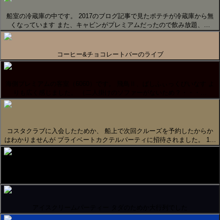
船室の冷蔵庫の中です。 2017のブログ記事で見たポテチが冷蔵庫から無
くなっています また、キャビンがプレミアムだったので飲み放題、…
コーヒー&チョコレートバーのライブ
海側プレミアムの客室（6060）です。 飛鳥Ⅱ、ぱしふぃっくびいなす よ
りも広く感じました。 （二人掛けのソファーがないため？・・・…
コスタクラブに入会したためか、 船上で次回クルーズを予約したからか
はわかりませんが プライベートカクテルパーティに招待されました。 1…
プライベートカクテルパーティー
アイスクリームパーティー タダのためか大行列でした