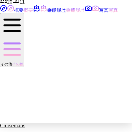
20
11
概要
概要
乗船履歴
乗船履歴
写真
写真
その他
その他
Cruisemans