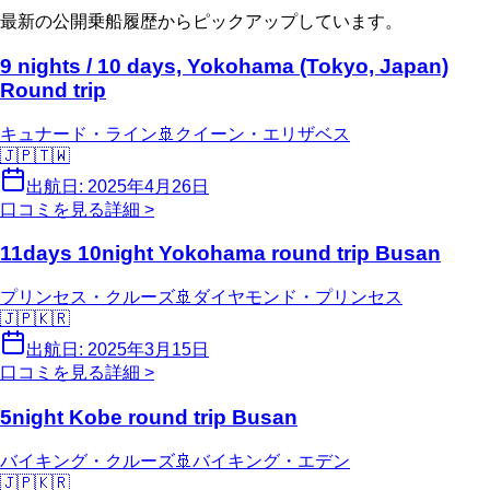
最新の公開乗船履歴からピックアップしています。
9 nights / 10 days, Yokohama (Tokyo, Japan)
Round trip
キュナード・ライン
🚢
クイーン・エリザベス
🇯🇵
🇹🇼
出航日:
2025年4月26日
口コミを見る
詳細 >
11days 10night Yokohama round trip Busan
プリンセス・クルーズ
🚢
ダイヤモンド・プリンセス
🇯🇵
🇰🇷
出航日:
2025年3月15日
口コミを見る
詳細 >
5night Kobe round trip Busan
バイキング・クルーズ
🚢
バイキング・エデン
🇯🇵
🇰🇷