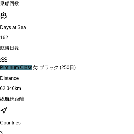
乗船回数
Days at Sea
162
航海日数
Platinum
Class
次:
ブラック
(
250
日)
Distance
62,346
km
総航続距離
Countries
3