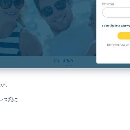
字が。
レス宛に
。