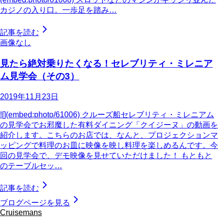
カジノの入り口。一歩足を踏み…
記事を読む
画像なし
見たら絶対乗りたくなる！セレブリティ・ミレニア
ム見学会（その3）
2019年11月23日
![](embed:photo/61006) クルーズ船セレブリティ・ミレニアム
の見学会でお邪魔した有料ダイニング「クイジーヌ」の動画を
紹介します。こちらのお店では、なんと、プロジェクションマ
ッピングで料理のお皿に映像を映し料理を楽しめるんです。今
回の見学会で、デモ映像を見せていただけました！ もともと
のテーブルセッ…
記事を読む
ブログページを見る
Cruisemans