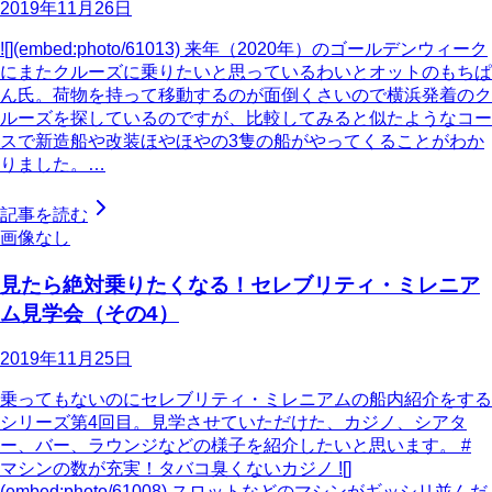
2019年11月26日
![](embed:photo/61013) 来年（2020年）のゴールデンウィーク
にまたクルーズに乗りたいと思っているわいとオットのもちぱ
ん氏。荷物を持って移動するのが面倒くさいので横浜発着のク
ルーズを探しているのですが、比較してみると似たようなコー
スで新造船や改装ほやほやの3隻の船がやってくることがわか
りました。…
記事を読む
画像なし
見たら絶対乗りたくなる！セレブリティ・ミレニア
ム見学会（その4）
2019年11月25日
乗ってもないのにセレブリティ・ミレニアムの船内紹介をする
シリーズ第4回目。見学させていただけた、カジノ、シアタ
ー、バー、ラウンジなどの様子を紹介したいと思います。 #
マシンの数が充実！タバコ臭くないカジノ ![]
(embed:photo/61008) スロットなどのマシンがギッシリ並んだ