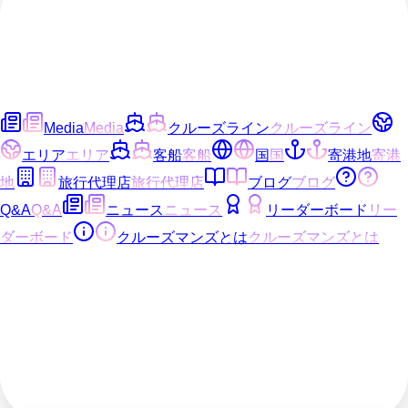
Media
Media
クルーズライン
クルーズライン
エリア
エリア
客船
客船
国
国
寄港地
寄港
地
旅行代理店
旅行代理店
ブログ
ブログ
Q&A
Q&A
ニュース
ニュース
リーダーボード
リー
ダーボード
クルーズマンズとは
クルーズマンズとは