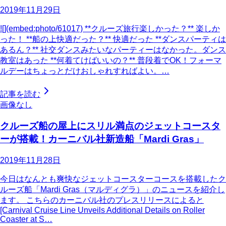
2019年11月29日
![](embed:photo/61017) **クルーズ旅行楽しかった？** 楽しか
った！ **船の上快適だった？** 快適だった **ダンスパーティは
あるん？** 社交ダンスみたいなパーティーはなかった。ダンス
教室はあった **何着てけばいいの？** 普段着でOK！フォーマ
ルデーはちょっとだけおしゃれすればよい。…
記事を読む
画像なし
クルーズ船の屋上にスリル満点のジェットコースタ
ーが搭載！カーニバル社新造船「Mardi Gras」
2019年11月28日
今日はなんとも爽快なジェットコースターコースを搭載したク
ルーズ船「Mardi Gras（マルディグラ）」のニュースを紹介し
ます。 こちらのカーニバル社のプレスリリースによると
[Carnival Cruise Line Unveils Additional Details on Roller
Coaster at S…