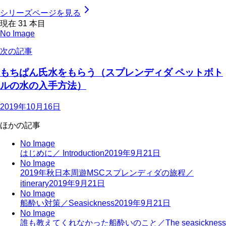
シリーズページを見る
現在
31
本目
No Image
次の記事
もちぱん氏水をもらう（スプレンディダ ペットボト
ルの水の入手方法）
2019年10月16日
ほかの記事
No Image
はじめに／ Introduction
2019年9月21日
No Image
2019年秋日本周遊MSCスプレンディダの旅程／
itinerary
2019年9月21日
No Image
船酔い対策／Seasickness
2019年9月21日
No Image
誰も教えてくれなかった船酔いのこと／The seasickness