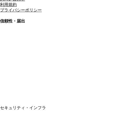
利用規約
プライバシーポリシー
信頼性・届出
総合旅行業務取扱管理者
資格保有
適格請求書発行事業者
T3011301023586
SSL/TLS暗号化通信
セキュリティ・インフラ