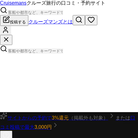
Cruisemans
クルーズ旅行の口コミ・予約サイト
クルーズマンズとは
投稿する
サイトからの予約で
3%還元
（掲載外も対象）
または
口
コミ投稿で最大
3,000円