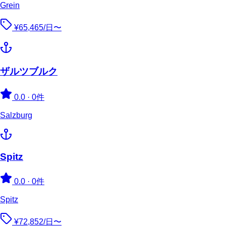
Grein
¥65,465/日〜
ザルツブルク
0.0
·
0件
Salzburg
Spitz
0.0
·
0件
Spitz
¥72,852/日〜