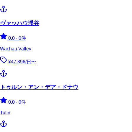
ヴァッハウ渓谷
0.0
·
0件
Wachau Valley
¥47,896/日〜
トゥルン・アン・デア・ドナウ
0.0
·
0件
Tulin