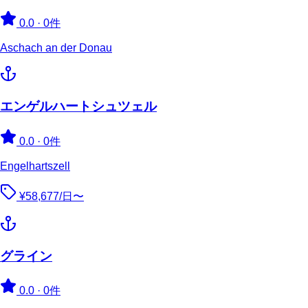
0.0
·
0件
Aschach an der Donau
エンゲルハートシュツェル
0.0
·
0件
Engelhartszell
¥58,677/日〜
グライン
0.0
·
0件