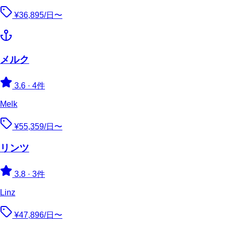
¥36,895/日〜
メルク
3.6
·
4件
Melk
¥55,359/日〜
リンツ
3.8
·
3件
Linz
¥47,896/日〜