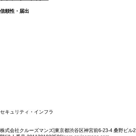
信頼性・届出
総合旅行業務取扱管理者
資格保有
適格請求書発行事業者
T3011301023586
SSL/TLS暗号化通信
セキュリティ・インフラ
株式会社クルーズマンズ
|
東京都渋谷区神宮前6-23-4 桑野ビル2