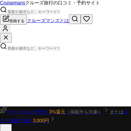
Cruisemans
クルーズ旅行の口コミ・予約サイト
クルーズマンズとは
投稿する
サイトからの予約で
3%還元
（掲載外も対象）
または
口
コミ投稿で最大
3,000円