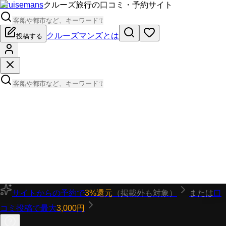
Cruisemans
クルーズ旅行の口コミ・予約サイト
クルーズマンズとは
投稿する
サイトからの予約で
3%還元
（掲載外も対象）
または
口
コミ投稿で最大
3,000円