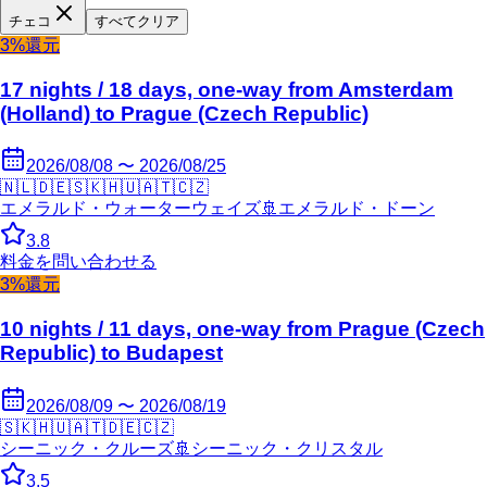
チェコ
すべてクリア
3%還元
17 nights / 18 days, one-way from Amsterdam
(Holland) to Prague (Czech Republic)
2026/08/08 〜 2026/08/25
🇳🇱
🇩🇪
🇸🇰
🇭🇺
🇦🇹
🇨🇿
エメラルド・ウォーターウェイズ
🚢
エメラルド・ドーン
3.8
料金を問い合わせる
3%還元
10 nights / 11 days, one-way from Prague (Czech
Republic) to Budapest
2026/08/09 〜 2026/08/19
🇸🇰
🇭🇺
🇦🇹
🇩🇪
🇨🇿
シーニック・クルーズ
🚢
シーニック・クリスタル
3.5