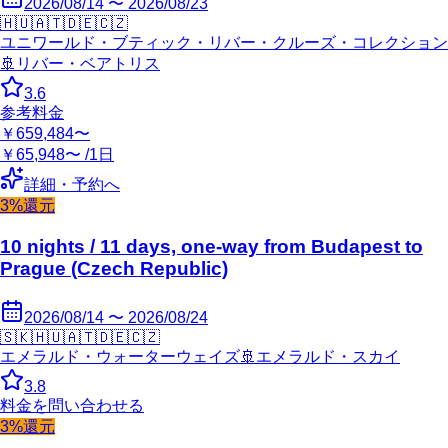
2026/08/14 〜 2026/08/23
🇭🇺
🇦🇹
🇩🇪
🇨🇿
ユニワールド・ブティック・リバー・クルーズ・コレクション
🚢
リバー・ベアトリス
3.6
参考料金
￥659,484〜
￥65,948〜 /1日
詳細・予約へ
3%還元
10 nights / 11 days, one-way from Budapest to
Prague (Czech Republic)
2026/08/14 〜 2026/08/24
🇸🇰
🇭🇺
🇦🇹
🇩🇪
🇨🇿
エメラルド・ウォーターウェイズ
🚢
エメラルド・スカイ
3.8
料金を問い合わせる
3%還元