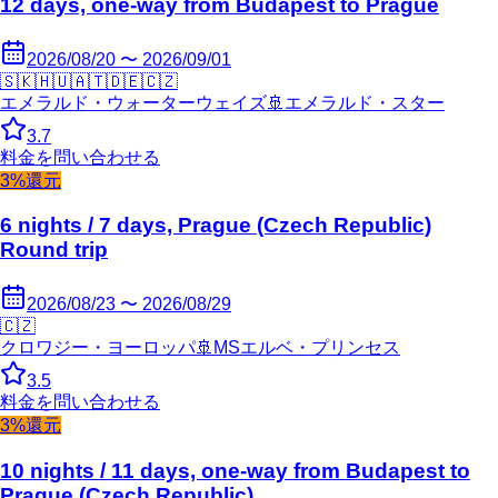
12 days, one-way from Budapest to Prague
2026/08/20 〜 2026/09/01
🇸🇰
🇭🇺
🇦🇹
🇩🇪
🇨🇿
エメラルド・ウォーターウェイズ
🚢
エメラルド・スター
3.7
料金を問い合わせる
3%還元
6 nights / 7 days, Prague (Czech Republic)
Round trip
2026/08/23 〜 2026/08/29
🇨🇿
クロワジー・ヨーロッパ
🚢
MSエルベ・プリンセス
3.5
料金を問い合わせる
3%還元
10 nights / 11 days, one-way from Budapest to
Prague (Czech Republic)