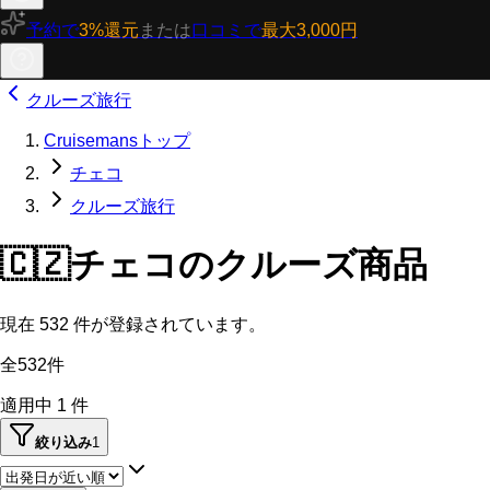
予約で
3%還元
または
口コミで
最大3,000円
クルーズ旅行
Cruisemansトップ
チェコ
クルーズ旅行
🇨🇿
チェコのクルーズ商品
現在
532
件が登録されています。
全532件
適用中
1
件
絞り込み
1