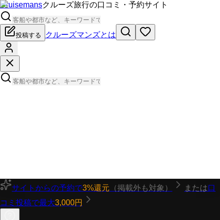
Cruisemans
クルーズ旅行の口コミ・予約サイト
クルーズマンズとは
投稿する
サイトからの予約で
3%還元
（掲載外も対象）
または
口
コミ投稿で最大
3,000円