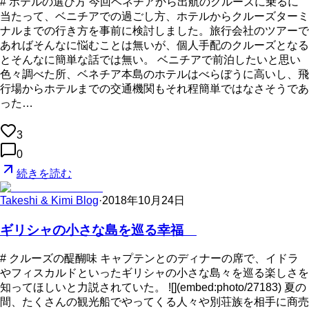
# ホテルの選び方 今回ベネチアから出航のクルーズに乗るに
当たって、ベニチアでの過ごし方、ホテルからクルーズターミ
ナルまでの行き方を事前に検討しました。旅行会社のツアーで
あればそんなに悩むことは無いが、個人手配のクルーズとなる
とそんなに簡単な話では無い。 ベニチアで前泊したいと思い
色々調べた所、ベネチア本島のホテルはべらぼうに高いし、飛
行場からホテルまでの交通機関もそれ程簡単ではなさそうであ
った…
3
0
続きを読む
Takeshi & Kimi Blog
·
2018年10月24日
ギリシャの小さな島を巡る幸福
# クルーズの醍醐味 キャプテンとのディナーの席で、イドラ
やフィスカルドといったギリシャの小さな島々を巡る楽しさを
知ってほしいと力説されていた。 ![](embed:photo/27183) 夏の
間、たくさんの観光船でやってくる人々や別荘族を相手に商売