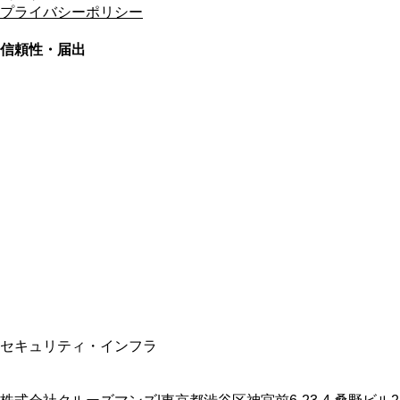
プライバシーポリシー
信頼性・届出
総合旅行業務取扱管理者
資格保有
適格請求書発行事業者
T3011301023586
SSL/TLS暗号化通信
セキュリティ・インフラ