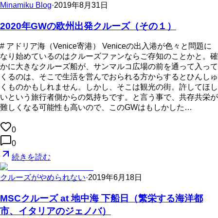
Minamiku Blog
·
2019年8月31日
2020年GWの欧州出発クルーズ（その１）
# アドリア海（Venice寄港） Veniceの出入港が色々と問題に
なり始めているのはクルーズファンならご存知のことかと。確
かに大きなクルーズ船が、サンマルコ広場の前を通って入って
くるのは、そこで生活を営んでおられる方からするとひんしゅ
くものかもしれません。しかし、そこは観光の街。許してほし
いという旅行者側からの気持ちです。と言う事で、共存共栄が
難しくなる可能性も高いので、このGWはもしかした…
0
0
続きを読む
クルーズがやめられない
·
2019年6月18日
MSCクルーズ at 地中海 下船日（繁栄する海洋都
市、イタリアのジェノバ）