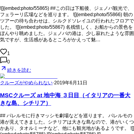
![](embed:photo/55865) ##この日は下船後、ジェノバ観光で、
フェラーリ広場などを巡ります。 ![](embed:photo/55866) 朝の
ツアーの待ち合わせは、シルクドソレイユの行われたフロアで
した。 ![](embed:photo/55867) 名残惜しく、お船からの景色を
ぼんやり眺めました。ジェノバの港は、少し寂れたような雰囲
気ですが、生活感があるところがかえって魅…
1
0
続きを読む
クルーズがやめられない
·
2019年6月11日
MSCクルーズ at 地中海 ３日目（イタリアの一番大
きな島、シチリア）
## パレルモに行きマッシモ劇場などを巡ります。 パレルモの
港が見えてきました。シチリアは大きな島なので、港がいくつ
かあり、タオルミーナなど、他にも観光地があるようです。 ![]