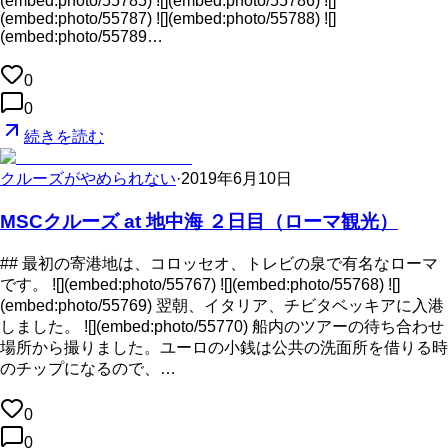
(embed:photo/55785) ![](embed:photo/55786) ![]
(embed:photo/55787) ![](embed:photo/55788) ![]
(embed:photo/55789…
0
0
続きを読む
クルーズがやめられない
·
2019年6月10日
MSCクルーズ at 地中海 ２日目（ローマ観光）
## 最初の寄港地は、コロッセオ、トレビの泉で有名なローマ
です。 ![](embed:photo/55767) ![](embed:photo/55768) ![]
(embed:photo/55769) 翌朝、イタリア、チビタベッキアに入港
しました。 ![](embed:photo/55770) 船内のツアーの待ち合わせ
場所から撮りました。ユーロの小銭は公共の洗面所を借りる時
のチップになるので、…
0
0