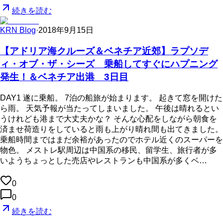
続きを読む
KRN Blog
·
2018年9月15日
【アドリア海クルーズ＆ベネチア近郊】ラプソデ
ィ・オブ・ザ・シーズ 乗船してすぐにハプニング
発生！＆ベネチア出港 3日目
DAY1 遂に乗船。 7泊の船旅が始まります。 起きて窓を開けた
ら雨。 天気予報が当たってしまいました。 午後は晴れるとい
うけれども港まで大丈夫かな？ そんな心配をしながら朝食を
済ませ荷造りをしていると雨も上がり晴れ間も出てきました。
乗船時間まではまだ余裕があったのでホテル近くのスーパーを
物色。 メストレ駅周辺は中国系の移民、留学生、旅行者が多
いようちょっとした売店やレストランも中国系が多くベ…
0
0
続きを読む