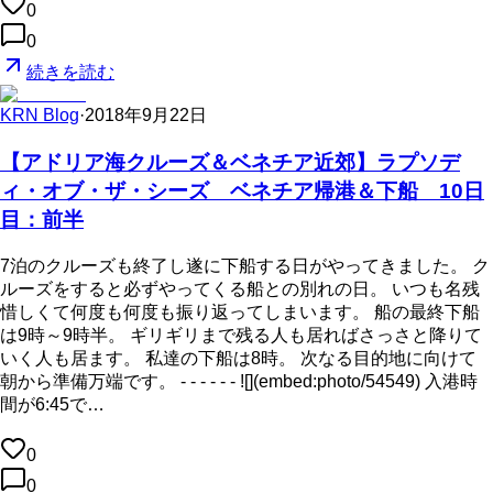
0
0
続きを読む
KRN Blog
·
2018年9月22日
【アドリア海クルーズ＆ベネチア近郊】ラプソデ
ィ・オブ・ザ・シーズ ベネチア帰港＆下船 10日
目：前半
7泊のクルーズも終了し遂に下船する日がやってきました。 ク
ルーズをすると必ずやってくる船との別れの日。 いつも名残
惜しくて何度も何度も振り返ってしまいます。 船の最終下船
は9時～9時半。 ギリギリまで残る人も居ればさっさと降りて
いく人も居ます。 私達の下船は8時。 次なる目的地に向けて
朝から準備万端です。 - - - - - - ![](embed:photo/54549) 入港時
間が6:45で…
0
0