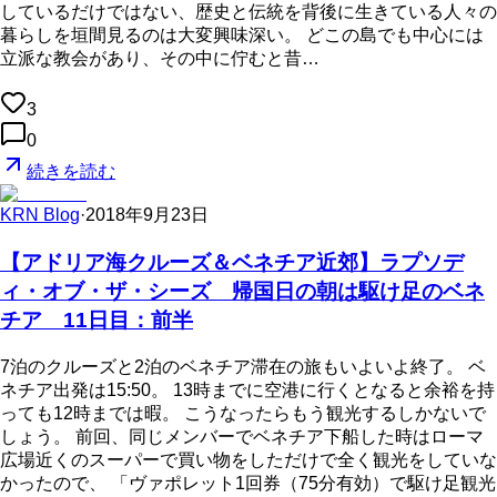
しているだけではない、歴史と伝統を背後に生きている人々の
暮らしを垣間見るのは大変興味深い。 どこの島でも中心には
立派な教会があり、その中に佇むと昔…
3
0
続きを読む
KRN Blog
·
2018年9月23日
【アドリア海クルーズ＆ベネチア近郊】ラプソデ
ィ・オブ・ザ・シーズ 帰国日の朝は駆け足のベネ
チア 11日目：前半
7泊のクルーズと2泊のベネチア滞在の旅もいよいよ終了。 ベ
ネチア出発は15:50。 13時までに空港に行くとなると余裕を持
っても12時までは暇。 こうなったらもう観光するしかないで
しょう。 前回、同じメンバーでベネチア下船した時はローマ
広場近くのスーパーで買い物をしただけで全く観光をしていな
かったので、 「ヴァポレット1回券（75分有効）で駆け足観光