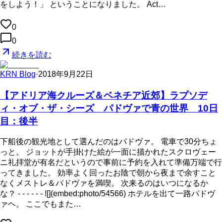
をしよう！」 ということになりました。 Act…
0
0
続きを読む
KRN Blog
·
2018年9月22日
【アドリア海クルーズ＆ベネチア近郊】ラプソデ
ィ・オブ・ザ・シーズ パドヴァで青の世界 10日
目：後半
下船後の観光地として選んだのはパドヴァ。 電車で30分ちょ
っと。 ジョットが手掛けた絵が一面に描かれたスクロヴェー
ニ礼拝堂が有名だというので事前に予約を入れて準備万端で行
ってきました。 効率よく回ったお陰で朝から夜まで余すこと
なくメストレ＆パドヴァを満喫。 次来るのはいつになるか
な？ - - - - - - ![](embed:photo/54566) ホテルを出て一路パドヴ
ァヘ。 ここでもまた…