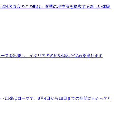
- 224名収容のこの船は、冬季の地中海を探索する新しい体験
9日にニースを出発し、イタリアの名所や隠れた宝石を巡ります
 - 出発はローマで、8月4日から18日までの期間にわたって行