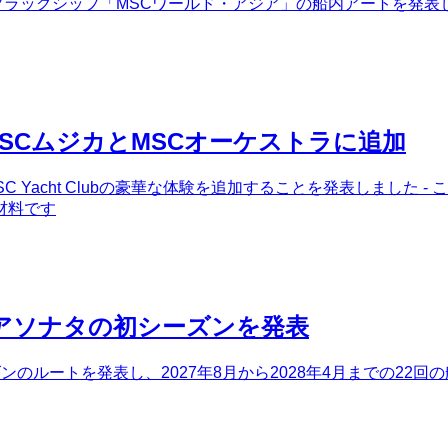
しいフラッグシップ「MSCワールド・アジア」の船内アートを発表
bをMSCムジカとMSCオーケストラに追加
C Yacht Clubの豪華な体験を追加することを発表しました 
材料です
アソナタの初シーズンを発表
のルートを発表し、2027年8月から2028年4月までの22回