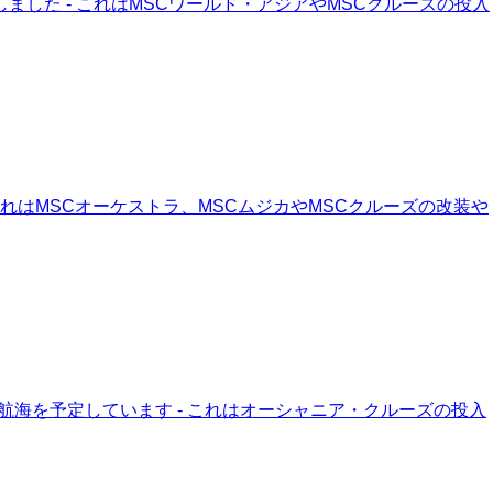
しました - これはMSCワールド・アジアやMSCクルーズの投入
- これはMSCオーケストラ、MSCムジカやMSCクルーズの改装や
の航海を予定しています - これはオーシャニア・クルーズの投入