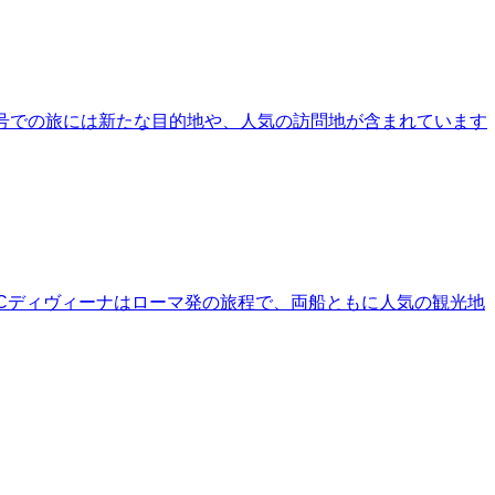
フィカ号での旅には新たな目的地や、人気の訪問地が含まれています
、MSCディヴィーナはローマ発の旅程で、両船ともに人気の観光地