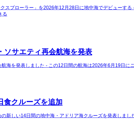
スプローラー」を2026年12月28日に地中海でデビューする 
きる
ン・ソサエティ再会航海を発表
会航海を発表しました - この12日間の航海は2026年6月1
総日食クルーズを追加
めの新しい14日間の地中海・アドリア海クルーズを発表しました