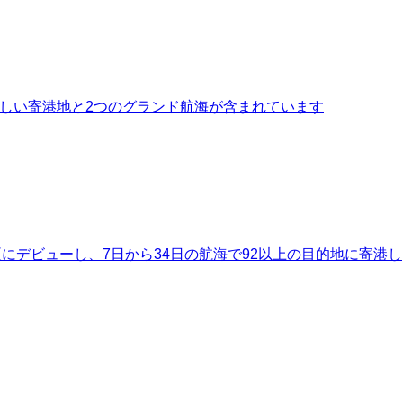
の新しい寄港地と2つのグランド航海が含まれています
夏にデビューし、7日から34日の航海で92以上の目的地に寄港し