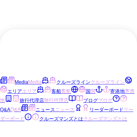
Media
Media
クルーズライン
クルーズライン
エリア
エリア
客船
客船
国
国
寄港地
寄港
地
旅行代理店
旅行代理店
ブログ
ブログ
Q&A
Q&A
ニュース
ニュース
リーダーボード
リー
ダーボード
クルーズマンズとは
クルーズマンズとは