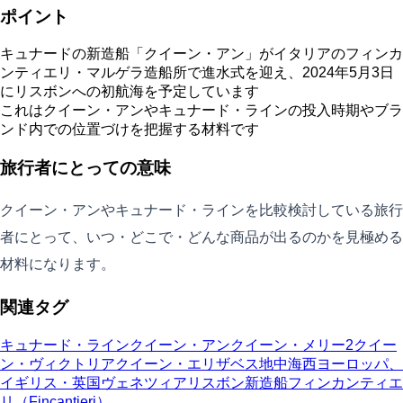
ポイント
キュナードの新造船「クイーン・アン」がイタリアのフィンカ
ンティエリ・マルゲラ造船所で進水式を迎え、2024年5月3日
にリスボンへの初航海を予定しています
これはクイーン・アンやキュナード・ラインの投入時期やブラ
ンド内での位置づけを把握する材料です
旅行者にとっての意味
クイーン・アンやキュナード・ラインを比較検討している旅行
者にとって、いつ・どこで・どんな商品が出るのかを見極める
材料になります。
関連タグ
キュナード・ライン
クイーン・アン
クイーン・メリー2
クイー
ン・ヴィクトリア
クイーン・エリザベス
地中海
西ヨーロッパ、
イギリス・英国
ヴェネツィア
リスボン
新造船
フィンカンティエ
リ（Fincantieri）