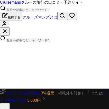
Cruisemans
クルーズ旅行の口コミ・予約サイト
クルーズマンズとは
投稿する
サイトからの予約で
3%還元
（掲載外も対象）
または
口
コミ投稿で最大
3,000円