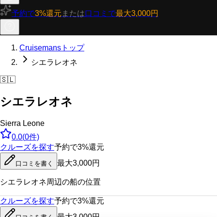
予約で
3%還元
または
口コミで
最大3,000円
Cruisemansトップ
シエラレオネ
🇸🇱
シエラレオネ
Sierra Leone
0.0
(
0
件)
クルーズを探す
予約で3%還元
最大3,000円
口コミを書く
シエラレオネ
周辺の船の位置
クルーズを探す
予約で3%還元
最大3,000円