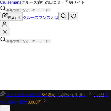
Cruisemans
クルーズ旅行の口コミ・予約サイト
クルーズマンズとは
投稿する
サイトからの予約で
3%還元
（掲載外も対象）
または
口
コミ投稿で最大
3,000円