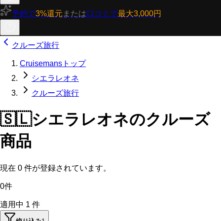
予約で
3%還元
または
口コミで
最大3,000円
クルーズ旅行
Cruisemansトップ
シエラレオネ
クルーズ旅行
🇸🇱
シエラレオネのクルーズ
商品
現在
0
件が登録されています。
0件
適用中
1
件