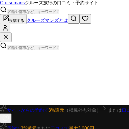
Cruisemans
クルーズ旅行の口コミ・予約サイト
クルーズマンズとは
投稿する
サイトからの予約で
3%還元
（掲載外も対象）
または
口
予約で
3%還元
または
口コミで
最大3,000円