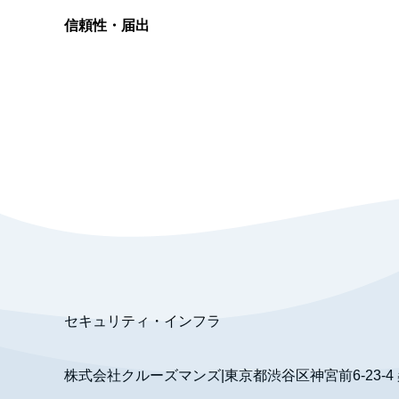
信頼性・届出
総合旅行業務取扱管理者
資格保有
適格請求書発行事業者
T3011301023586
SSL/TLS暗号化通信
セキュリティ・インフラ
株式会社クルーズマンズ
|
東京都渋谷区神宮前6-23-4