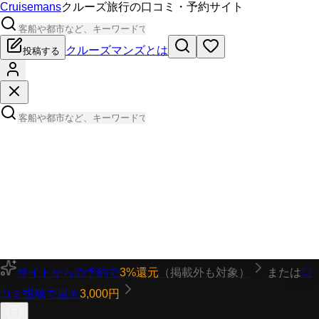
Cruisemans
クルーズ旅行の口コミ・予約サイト
クルーズマンズとは
投稿する
サイトからの予約で
3%還元
（掲載外も対象）
または
口
コミ投稿で最大
3,000円