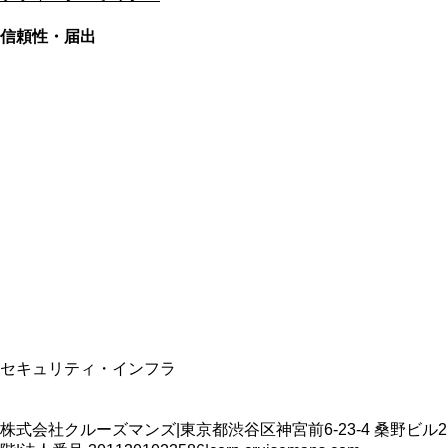
信頼性・届出
総合旅行業務取扱管理者
資格保有
適格請求書発行事業者
T3011301023586
SSL/TLS暗号化通信
セキュリティ・インフラ
株式会社クルーズマンズ
|
東京都渋谷区神宮前6-23-4 桑野ビル2