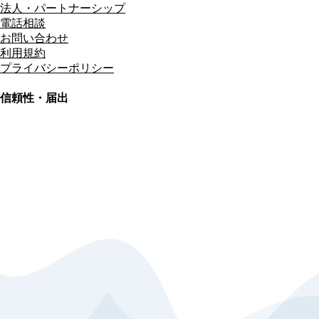
法人・パートナーシップ
電話相談
お問い合わせ
利用規約
プライバシーポリシー
信頼性・届出
総合旅行業務取扱管理者
資格保有
適格請求書発行事業者
T3011301023586
SSL/TLS暗号化通信