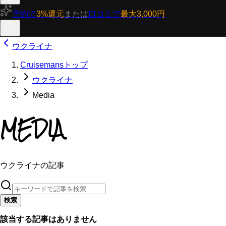
予約で
3%還元
または
口コミで
最大3,000円
ウクライナ
Cruisemansトップ
ウクライナ
Media
MEDIA
ウクライナの記事
検索
該当する記事はありません