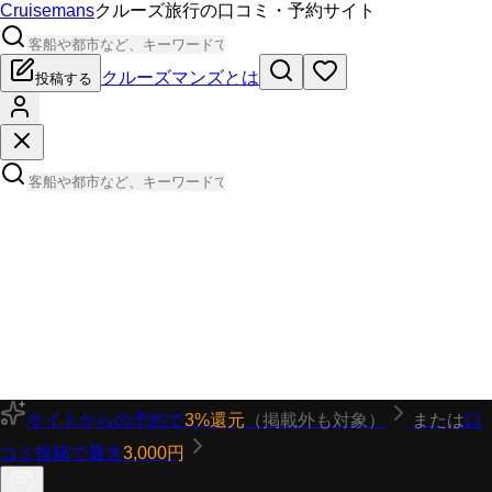
Cruisemans
クルーズ旅行の口コミ・予約サイト
クルーズマンズとは
投稿する
サイトからの予約で
3%還元
（掲載外も対象）
または
口
コミ投稿で最大
3,000円