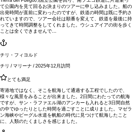
Tierra del Fuegoの国立公園を回り、南フエゴ鉄道に片道乗っ
て公園内を見て回るお決まりのツアーに申し込みました。船の
出発時間が直前に変わったのですが、鉄道の時間は既に予約さ
れていますので、ツアー会社は順番を変えて、鉄道を最後に持
ってきて時間調整をしてくれました。ウシュアイアの街を歩く
ことは全くできませんで…
チリ・フィヨルド
チリ / マリーナ / 2025年12月訪問
とても満足
寄港地ではなく、そこを航海して通過する工程でしたので、
様々な風景をみることが出来ました。2日間にわたっての航海
ですが、サン・ラファエル湖のアンカーも入れると3日間自然
の中でゆったりとした時間を過ごすことに成りました。マゼラ
ン海峡やビーグル水道を帆船の時代に見つけて航海したこと
に、人類のたくましさを感じました。