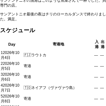
サンアントニオの漁港はこのような魚屋さんで一杯でした。貝
専門の店。
サンアントニオ最後の夜はチリのローカルダンスで終わりまし
た。満足。
スケジュール
入
出
寄港地
Day
港
港
1
2026年10
🇫🇯
ラウトカ
—
—
月4日
2
2026年10
寄港
—
—
月5日
3
2026年10
寄港
—
—
月6日
4
2026年10
🇹🇴
ネイアフ（ヴァヴァウ島）
—
—
月7日
5
2026年10
寄港
—
—
月8日