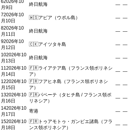
6
2026年10
終日航海
—
—
月9日
7
2026年10
🇼🇸
アピア（ウポル島）
—
—
月10日
8
2026年10
終日航海
—
—
月11日
9
2026年10
🇨🇰
アイツタキ島
—
—
月12日
10
2026年10
終日航海
—
—
月13日
11
2026年10
🇫🇷
ライアテア島（フランス領ポリネシ
—
—
月14日
ア）
12
2026年10
🇫🇷
フアヒネ島（フランス領ポリネシ
—
—
月15日
ア）
13
2026年10
🇫🇷
パペーテ（タヒチ島 / フランス領ポ
—
—
月16日
リネシア）
14
2026年10
寄港
—
—
月17日
15
2026年10
🇫🇷
トゥアモトゥ・ガンビエ諸島（フラ
—
—
月18日
ンス領ポリネシア）