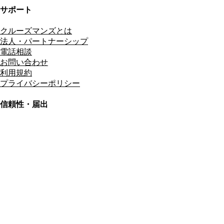
サポート
クルーズマンズとは
法人・パートナーシップ
電話相談
お問い合わせ
利用規約
プライバシーポリシー
信頼性・届出
総合旅行業務取扱管理者
資格保有
適格請求書発行事業者
T3011301023586