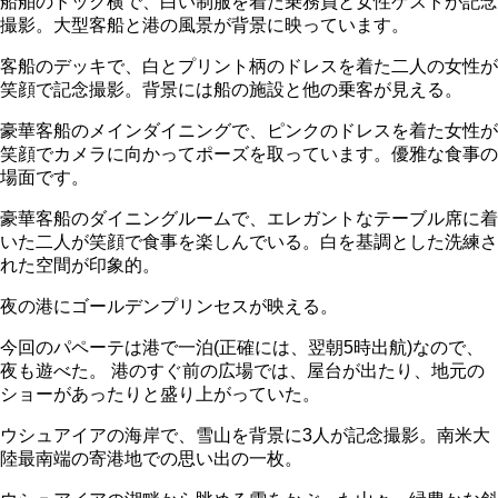
船舶のドック横で、白い制服を着た乗務員と女性ゲストが記念
撮影。大型客船と港の風景が背景に映っています。
客船のデッキで、白とプリント柄のドレスを着た二人の女性が
笑顔で記念撮影。背景には船の施設と他の乗客が見える。
豪華客船のメインダイニングで、ピンクのドレスを着た女性が
笑顔でカメラに向かってポーズを取っています。優雅な食事の
場面です。
豪華客船のダイニングルームで、エレガントなテーブル席に着
いた二人が笑顔で食事を楽しんでいる。白を基調とした洗練さ
れた空間が印象的。
夜の港にゴールデンプリンセスが映える。
今回のパペーテは港で一泊(正確には、翌朝5時出航)なので、
夜も遊べた。 港のすぐ前の広場では、屋台が出たり、地元の
ショーがあったりと盛り上がっていた。
ウシュアイアの海岸で、雪山を背景に3人が記念撮影。南米大
陸最南端の寄港地での思い出の一枚。