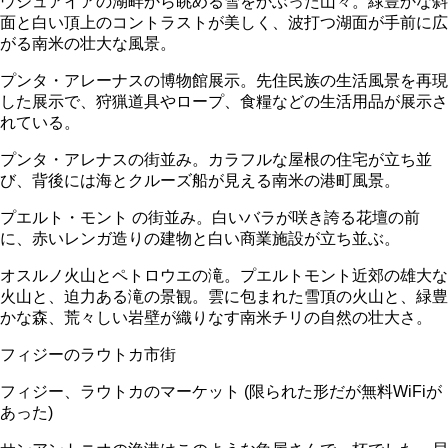
ウシュアイアの湖畔から眺める雪をかぶった山々。緑豊かな斜
面と白い頂上のコントラストが美しく、波打つ湖面が手前に広
がる南米の壮大な風景。
プンタ・アレーナスの博物館展示。先住民族の生活風景を再現
した展示で、狩猟道具やロープ、食糧などの生活用品が展示さ
れている。
プンタ・アレナスの街並み。カラフルな屋根の住宅が立ち並
び、背後には海とクルーズ船が見える南米の港町風景。
プエルト・モント の街並み。白いバラが咲き誇る花壇の前
に、赤いレンガ造りの建物と白い商業施設が立ち並ぶ。
オスルノ火山とペトロウエの滝。プエルトモント近郊の雄大な
火山と、迫力ある滝の景観。雲に包まれた雪頂の火山と、緑豊
かな森、荒々しい岩壁が織りなす南米チリの自然の壮大さ。
フィジーのラウトカ市街
フィジー、ラウトカのマーケット (限られた形だが無料WiFiが
あった)