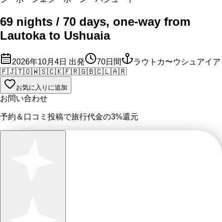
69 nights / 70 days, one-way from
Lautoka to Ushuaia
2026年10月4日
出発
70
日間
ラウトカ〜ウシュアイア
🇫🇯
🇹🇴
🇼🇸
🇨🇰
🇫🇷
🇬🇧
🇨🇱
🇦🇷
お気に入りに追加
お問い合わせ
予約＆口コミ投稿で
旅行代金の3%
還元