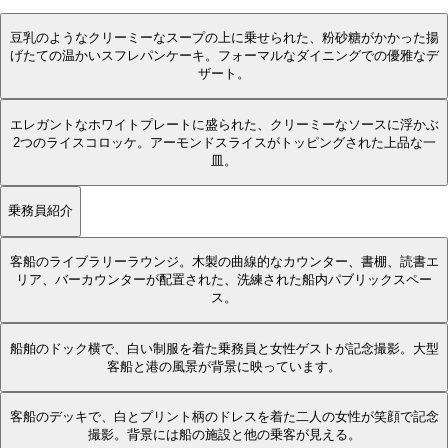
豆乳のようなクリーミーなスープの上に乗せられた、粉砂糖がかかった揚
げたての温かいスフレパンケーキ。フォーマルなダイニングでの優雅なデ
ザート。
エレガントなホワイトプレートに盛られた、クリーミーなソースに浮かぶ
2つのライスコロッケ。アーモンドスライスがトッピングされた上品な一
皿。
乗務員紹介
客船のライブラリーラウンジ。木製の曲線的なカウンター、書棚、読書エ
リア、バーカウンターが配置された、洗練された船内パブリックスペー
ス。
船舶のドック横で、白い制服を着た乗務員と女性ゲストが記念撮影。大型
客船と港の風景が背景に映っています。
客船のデッキで、白とプリント柄のドレスを着た二人の女性が笑顔で記念
撮影。背景には船の施設と他の乗客が見える。