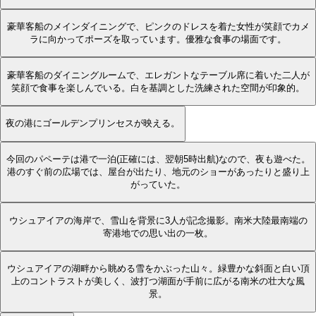
豪華客船のメインダイニングで、ピンクのドレスを着た女性が笑顔でカメ
ラに向かってポーズを取っています。優雅な食事の場面です。
豪華客船のダイニングルームで、エレガントなテーブル席に着いた二人が
笑顔で食事を楽しんでいる。白を基調とした洗練された空間が印象的。
夜の港にゴールデンプリンセスが映える。
今回のパペーテは港で一泊(正確には、翌朝5時出航)なので、夜も遊べた。
港のすぐ前の広場では、屋台が出たり、地元のショーがあったりと盛り上
がっていた。
ウシュアイアの海岸で、雪山を背景に3人が記念撮影。南米大陸最南端の
寄港地での思い出の一枚。
ウシュアイアの湖畔から眺める雪をかぶった山々。緑豊かな斜面と白い頂
上のコントラストが美しく、波打つ湖面が手前に広がる南米の壮大な風
景。