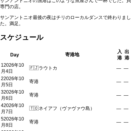
サンアントニオの漁港はこのような魚屋さんで一杯でした。貝
専門の店。
サンアントニオ最後の夜はチリのローカルダンスで終わりまし
た。満足。
スケジュール
入
出
寄港地
Day
港
港
1
2026年10
🇫🇯
ラウトカ
—
—
月4日
2
2026年10
寄港
—
—
月5日
3
2026年10
寄港
—
—
月6日
4
2026年10
🇹🇴
ネイアフ（ヴァヴァウ島）
—
—
月7日
5
2026年10
寄港
—
—
月8日