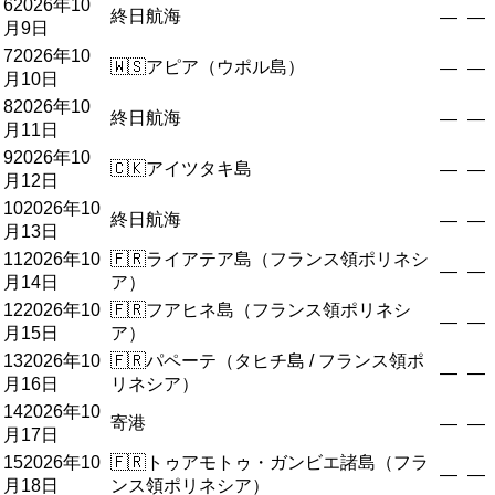
6
2026年10
終日航海
—
—
月9日
7
2026年10
🇼🇸
アピア（ウポル島）
—
—
月10日
8
2026年10
終日航海
—
—
月11日
9
2026年10
🇨🇰
アイツタキ島
—
—
月12日
10
2026年10
終日航海
—
—
月13日
11
2026年10
🇫🇷
ライアテア島（フランス領ポリネシ
—
—
月14日
ア）
12
2026年10
🇫🇷
フアヒネ島（フランス領ポリネシ
—
—
月15日
ア）
13
2026年10
🇫🇷
パペーテ（タヒチ島 / フランス領ポ
—
—
月16日
リネシア）
14
2026年10
寄港
—
—
月17日
15
2026年10
🇫🇷
トゥアモトゥ・ガンビエ諸島（フラ
—
—
月18日
ンス領ポリネシア）