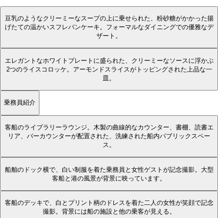
豆乳のようなクリーミーなスープの上に乗せられた、粉砂糖がかかった揚
げたての温かいスフレパンケーキ。フォーマルなダイニングでの優雅なデ
ザート。
エレガントなホワイトプレートに盛られた、クリーミーなソースに浮かぶ
2つのライスコロッケ。アーモンドスライスがトッピングされた上品な一
皿。
乗務員紹介
客船のライブラリーラウンジ。木製の曲線的なカウンター、書棚、読書エ
リア、バーカウンターが配置された、洗練された船内パブリックスペー
ス。
船舶のドック横で、白い制服を着た乗務員と女性ゲストが記念撮影。大型
客船と港の風景が背景に映っています。
客船のデッキで、白とプリント柄のドレスを着た二人の女性が笑顔で記念
撮影。背景には船の施設と他の乗客が見える。