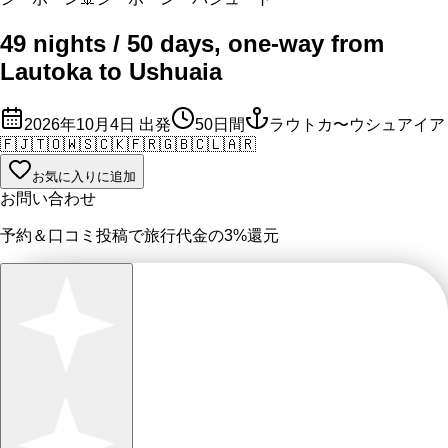
49 nights / 50 days, one-way from
Lautoka to Ushuaia
2026年10月4日
出発
50
日間
ラウトカ〜ウシュアイア
🇫🇯
🇹🇴
🇼🇸
🇨🇰
🇫🇷
🇬🇧
🇨🇱
🇦🇷
お気に入りに追加
お問い合わせ
予約＆口コミ投稿で
旅行代金の3%
還元