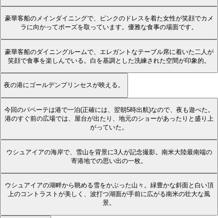
豪華客船のメインダイニングで、ピンクのドレスを着た女性が笑顔でカメ
ラに向かってポーズを取っています。優雅な食事の場面です。
豪華客船のダイニングルームで、エレガントなテーブル席に着いた二人が
笑顔で食事を楽しんでいる。白を基調とした洗練された空間が印象的。
夜の港にゴールデンプリンセスが映える。
今回のパペーテは港で一泊(正確には、翌朝5時出航)なので、夜も遊べた。
港のすぐ前の広場では、屋台が出たり、地元のショーがあったりと盛り上
がっていた。
ウシュアイアの海岸で、雪山を背景に3人が記念撮影。南米大陸最南端の
寄港地での思い出の一枚。
ウシュアイアの湖畔から眺める雪をかぶった山々。緑豊かな斜面と白い頂
上のコントラストが美しく、波打つ湖面が手前に広がる南米の壮大な風
景。