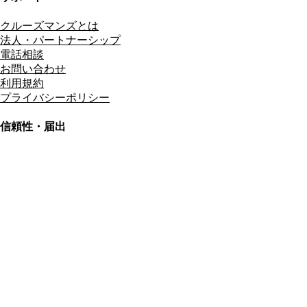
クルーズマンズとは
法人・パートナーシップ
電話相談
お問い合わせ
利用規約
プライバシーポリシー
信頼性・届出
総合旅行業務取扱管理者
資格保有
適格請求書発行事業者
T3011301023586