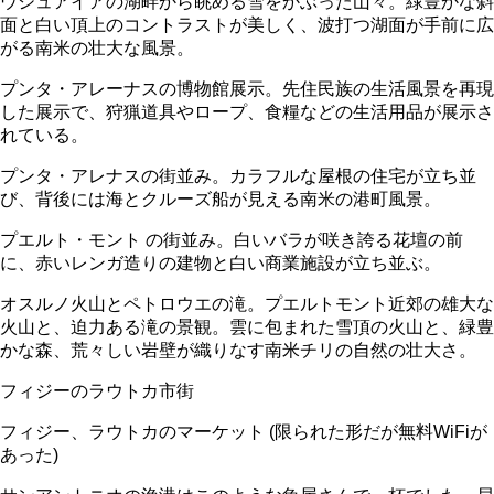
ウシュアイアの湖畔から眺める雪をかぶった山々。緑豊かな斜
面と白い頂上のコントラストが美しく、波打つ湖面が手前に広
がる南米の壮大な風景。
プンタ・アレーナスの博物館展示。先住民族の生活風景を再現
した展示で、狩猟道具やロープ、食糧などの生活用品が展示さ
れている。
プンタ・アレナスの街並み。カラフルな屋根の住宅が立ち並
び、背後には海とクルーズ船が見える南米の港町風景。
プエルト・モント の街並み。白いバラが咲き誇る花壇の前
に、赤いレンガ造りの建物と白い商業施設が立ち並ぶ。
オスルノ火山とペトロウエの滝。プエルトモント近郊の雄大な
火山と、迫力ある滝の景観。雲に包まれた雪頂の火山と、緑豊
かな森、荒々しい岩壁が織りなす南米チリの自然の壮大さ。
フィジーのラウトカ市街
フィジー、ラウトカのマーケット (限られた形だが無料WiFiが
あった)