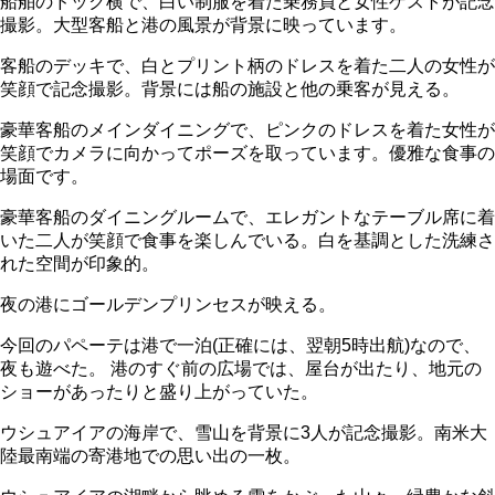
船舶のドック横で、白い制服を着た乗務員と女性ゲストが記念
撮影。大型客船と港の風景が背景に映っています。
客船のデッキで、白とプリント柄のドレスを着た二人の女性が
笑顔で記念撮影。背景には船の施設と他の乗客が見える。
豪華客船のメインダイニングで、ピンクのドレスを着た女性が
笑顔でカメラに向かってポーズを取っています。優雅な食事の
場面です。
豪華客船のダイニングルームで、エレガントなテーブル席に着
いた二人が笑顔で食事を楽しんでいる。白を基調とした洗練さ
れた空間が印象的。
夜の港にゴールデンプリンセスが映える。
今回のパペーテは港で一泊(正確には、翌朝5時出航)なので、
夜も遊べた。 港のすぐ前の広場では、屋台が出たり、地元の
ショーがあったりと盛り上がっていた。
ウシュアイアの海岸で、雪山を背景に3人が記念撮影。南米大
陸最南端の寄港地での思い出の一枚。