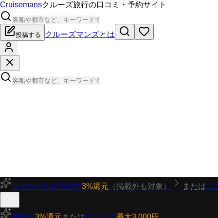
Cruisemans
クルーズ旅行の口コミ・予約サイト
クルーズマンズとは
投稿する
サイトからの予約で
3%還元
（掲載外も対象）
または
口
予約で
3%還元
または
口コミで
最大3,000円