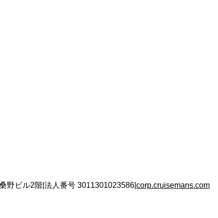
 桑野ビル2階
|
法人番号
3011301023586
|
corp.cruisemans.com