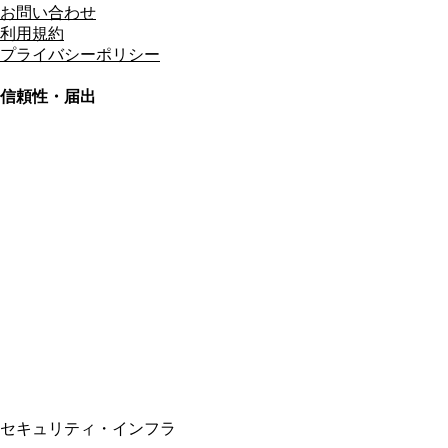
お問い合わせ
利用規約
プライバシーポリシー
信頼性・届出
総合旅行業務取扱管理者
資格保有
適格請求書発行事業者
T3011301023586
SSL/TLS暗号化通信
セキュリティ・インフラ