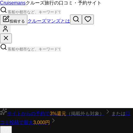
Cruisemans
クルーズ旅行の口コミ・予約サイト
クルーズマンズとは
投稿する
サイトからの予約で
3%還元
（掲載外も対象）
または
口
コミ投稿で最大
3,000円