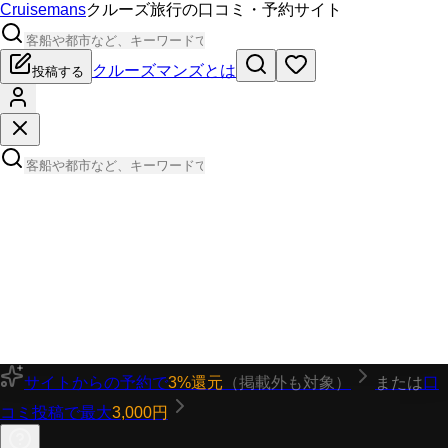
Cruisemans
クルーズ旅行の口コミ・予約サイト
クルーズマンズとは
投稿する
サイトからの予約で
3%還元
（掲載外も対象）
または
口
コミ投稿で最大
3,000円