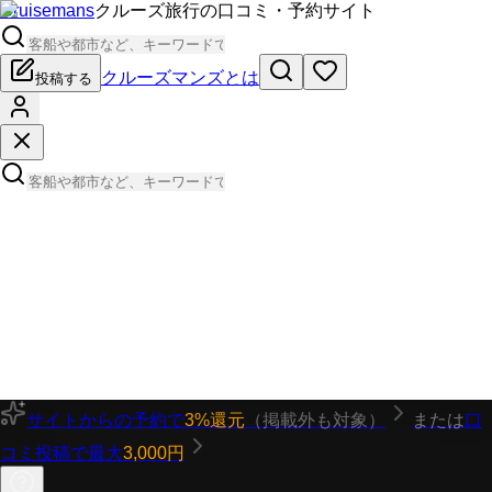
Cruisemans
クルーズ旅行の口コミ・予約サイト
クルーズマンズとは
投稿する
サイトからの予約で
3%還元
（掲載外も対象）
または
口
コミ投稿で最大
3,000円