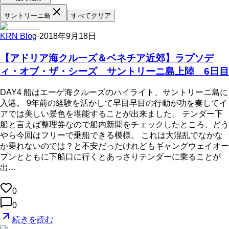
サントリーニ島
すべてクリア
KRN Blog
·
2018年9月18日
【アドリア海クルーズ＆ベネチア近郊】ラプソデ
ィ・オブ・ザ・シーズ サントリーニ島上陸 6日目
DAY4 船はエーゲ海クルーズのハイライト、サントリーニ島に
入港。 9年前の経験を活かして早目早目の行動が功を奏してイ
アでは美しい景色を堪能することが出来ました。 テンダー下
船と言えば整理券なので船内新聞をチェックしたところ、どう
やら今回はフリーで乗船できる模様。 これは大混乱でなかな
か乗れないのでは？と不安だったけれどもギャングウェイオー
プンとともに下船口に行くとあっさりテンダーに乗ることが
出…
0
0
続きを読む