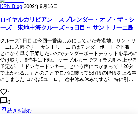
KRN Blog
·
2009年9月16日
ロイヤルカリビアン スプレンダー・オブ・ザ・シ
ーズ 東地中海クルーズ～6日目～ サントリーニ島
クルーズ5日目は今回一番楽しみにしていた寄港地、サントリ
ーニに入港です。 サントリーニではテンダーボートで下船。
とにかく早く下船したいのでテンダーボートチケットを早めに
受け取り、8時半に下船。 ケーブルカーでフィラの町へ上がる
予定が、「ドンキードンキー」という声につかまって「20分
で上がれるよ」とのことでロバに乗って587段の階段を上る事
にしました ロバは5ユーロ。 途中休み休みですが、特に引…
1
0
続きを読む