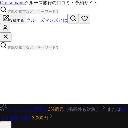
Cruisemans
クルーズ旅行の口コミ・予約サイト
クルーズマンズとは
投稿する
サイトからの予約で
3%還元
（掲載外も対象）
または
口
コミ投稿で最大
3,000円