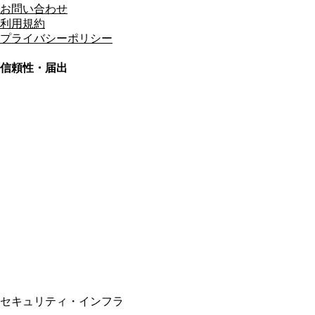
お問い合わせ
利用規約
プライバシーポリシー
信頼性・届出
総合旅行業務取扱管理者
資格保有
適格請求書発行事業者
T3011301023586
SSL/TLS暗号化通信
セキュリティ・インフラ