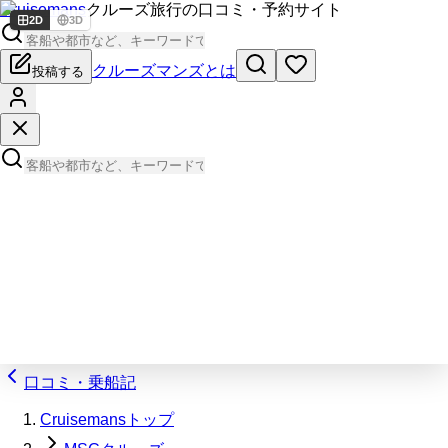
Cruisemans
クルーズ旅行の口コミ・予約サイト
2D
3D
クルーズマンズとは
投稿する
口コミ・乗船記
Cruisemansトップ