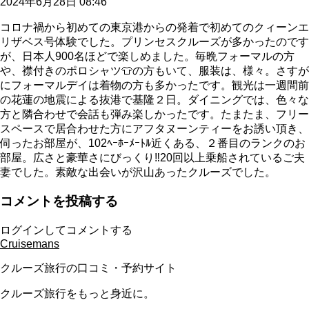
2024年6月28日 08:46
コロナ禍から初めての東京港からの発着で初めてのクィーンエ
リザベス号体験でした。プリンセスクルーズが多かったのです
が、日本人900名ほどで楽しめました。毎晩フォーマルの方
や、襟付きのポロシャツ👕の方もいて、服装は、様々。さすが
にフォーマルデイは着物の方も多かったです。観光は一週間前
の花蓮の地震による抜港で基隆２日。ダイニングでは、色々な
方と隣合わせで会話も弾み楽しかったです。たまたま、フリー
スペースで居合わせた方にアフタヌーンティーをお誘い頂き、
伺ったお部屋が、102ﾍｰﾎｰﾒｰﾄﾙ近くある、２番目のランクのお
部屋。広さと豪華さにびっくり‼️20回以上乗船されているご夫
妻でした。素敵な出会いが沢山あったクルーズでした。
コメントを投稿する
ログインしてコメントする
Cruisemans
クルーズ旅行の口コミ・予約サイト
クルーズ旅行をもっと身近に。