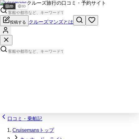
Cruisemans
クルーズ旅行の口コミ・予約サイト
2D
3D
クルーズマンズとは
投稿する
口コミ・乗船記
Cruisemansトップ