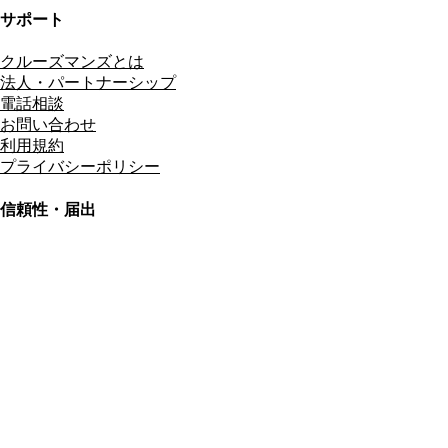
サポート
クルーズマンズとは
法人・パートナーシップ
電話相談
お問い合わせ
利用規約
プライバシーポリシー
信頼性・届出
総合旅行業務取扱管理者
資格保有
適格請求書発行事業者
T3011301023586