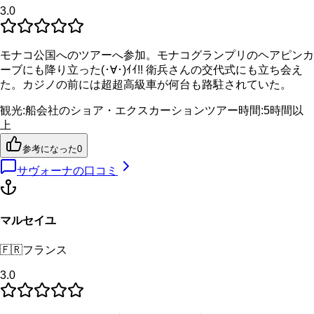
3.0
モナコ公国へのツアーへ参加。モナコグランプリのヘアピンカ
ーブにも降り立った(･∀･)ｲｲ!! 衛兵さんの交代式にも立ち会え
た。カジノの前には超超高級車が何台も路駐されていた。
観光
:
船会社のショア・エクスカーション
ツアー時間
:
5時間以
上
参考になった
0
サヴォーナ
の口コミ
マルセイユ
🇫🇷
フランス
3.0