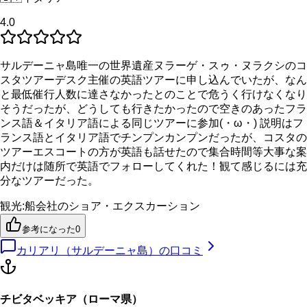
4.0
サルデーニャ島唯一の世界遺産ヌラーゲ・スゥ・ヌラクシのコ
スタツアーデスク主催の英語ツアーに申し込んでいたが、なん
と最低催行人数に達さなかったとのことで危うく行けなくなり
そうだったが、どうしても行きたかったので空きのあったフラ
ンス語＆イタリア語による同じツアーに参加(・ω・) 説明はフ
ランス語とイタリア語でチンプンカンプンだったが、コスタの
ツアーエスコートの方が英語も話せたので集合時間等大事な案
内だけは随所で英語でフォローしてくれた！観て感じるには充
分なツアーだった。
観光
:
船会社のショア・エクスカーション
参考になった
0
カリアリ（サルデーニャ島）
の口コミ
チビタベッキア（ローマ県）