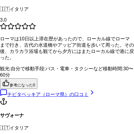
🇮🇹
イタリア
3.0
ローマは10日以上滞在歴があったので、ローカル線でローマ
まで行き、古代の水道橋やアッピア街道を歩いて周った。その
後、カラカラ浴場も観てから夕方にはまたローカル線で港に戻
った。
観光
:
自分で
移動手段
:
バス・電車・タクシーなど
移動時間
:
30〜
60分
参考になった
0
チビタベッキア（ローマ県）
の口コミ
サヴォーナ
🇮🇹
イタリア