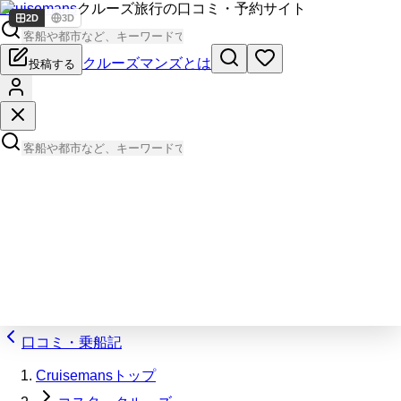
Cruisemans
クルーズ旅行の口コミ・予約サイト
2D
3D
クルーズマンズとは
投稿する
口コミ・乗船記
Cruisemansトップ