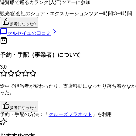
遊覧船で巡るカランク(入江)ツアーに参加
観光
:
船会社のショア・エクスカーション
ツアー時間
:
3~4時間
参考になった
0
マルセイユ
の口コミ
予約・手配（事業者）について
3.0
途中で担当者が変わったり、支店移動になったり落ち着かなか
った。
参考になった
0
予約・手配の方法：
「
クルーズプラネット
」を利用
おすすめの方