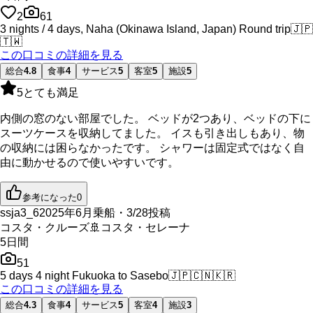
2
61
3 nights / 4 days, Naha (Okinawa Island, Japan) Round trip
🇯🇵
🇹🇼
この口コミの詳細を見る
総合
4.8
食事
4
サービス
5
客室
5
施設
5
5
とても満足
内側の窓のない部屋でした。 ベッドが2つあり、ベッドの下に
スーツケースを収納してました。 イスも引き出しもあり、物
の収納には困らなかったです。 シャワーは固定式ではなく自
由に動かせるので使いやすいです。
参考になった
0
ssja3_6
2025年6月乗船・3/28投稿
コスタ・クルーズ
🚢
コスタ・セレーナ
5
日間
51
5 days 4 night Fukuoka to Sasebo
🇯🇵
🇨🇳
🇰🇷
この口コミの詳細を見る
総合
4.3
食事
4
サービス
5
客室
4
施設
3