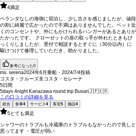
4
満足
ベランダなしの海側に宿泊し、少し古さを感じましたが、値段
の割に綺麗で広かったので不満はありませんでした。ベット近
くのコンセントや、外にもかけられるハンガーがあるとありが
たかったです。 クローゼットの扉の取っ手が外れたときもび
っくりしましたが、受付で相談するとすぐに（30分以内）に
駆けつけて修理していただき、助かりました。
参考になった
0
ms. serena
2024年6月乗船・2024/7/4投稿
コスタ・クルーズ
🚢
コスタ・セレーナ
5
日間
5days 4night Kanazawa round trip Busan
🇯🇵
🇰🇷
この口コミの詳細を見る
総合
食事
4
サービス
4
客室
5
施設
4
5
とても満足
シャワーのトラブルも冷蔵庫のトラブルもなかったので良しと
思ってます ・電圧が弱い