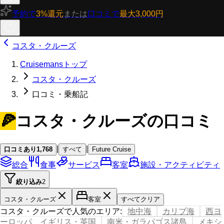
予約で
3%還元
または
口コミで
最大3,000円
コスタ・クルーズ
Cruisemansトップ
コスタ・クルーズ
口コミ・乗船記
🍕
コスタ・クルーズの口コミ
|
|
口コミあり
1,768
すべて
Future Cruise
総合
食事
サービス
客室
施設・アクティビティ
絞り込み
2
コスタ・クルーズ
客室
すべてクリア
コスタ・クルーズで人気のエリア
:
地中海
カリブ海
西ヨ
ーロッパ、イギリス・英国
南米・ガラパゴス諸島
メキシ