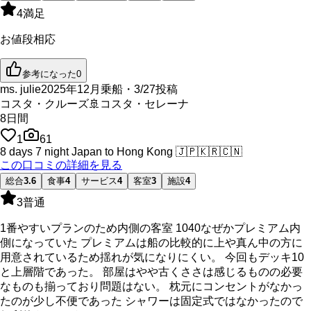
4
満足
お値段相応
参考になった
0
ms. julie
2025年12月乗船・3/27投稿
コスタ・クルーズ
🚢
コスタ・セレーナ
8
日間
1
61
8 days 7 night Japan to Hong Kong
🇯🇵
🇰🇷
🇨🇳
この口コミの詳細を見る
総合
3.6
食事
4
サービス
4
客室
3
施設
4
3
普通
1番やすいプランのため内側の客室 1040なぜかプレミアム内
側になっていた プレミアムは船の比較的に上や真ん中の方に
用意されているため揺れが気になりにくい。 今回もデッキ10
と上層階であった。 部屋はやや古くささは感じるものの必要
なものも揃っており問題はない。 枕元にコンセントがなかっ
たのが少し不便であった シャワーは固定式ではなかったので