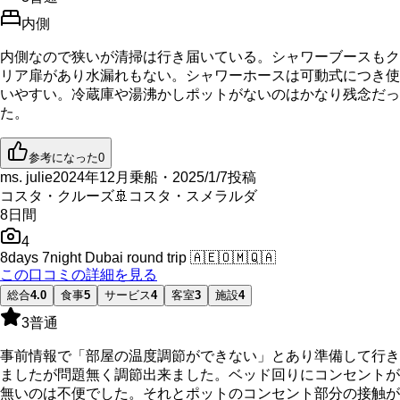
内側
内側なので狭いが清掃は行き届いている。シャワーブースもク
リア扉があり水漏れもない。シャワーホースは可動式につき使
いやすい。冷蔵庫や湯沸かしポットがないのはかなり残念だっ
た。
参考になった
0
ms. julie
2024年12月乗船・2025/1/7投稿
コスタ・クルーズ
🚢
コスタ・スメラルダ
8
日間
4
8days 7night Dubai round trip
🇦🇪
🇴🇲
🇶🇦
この口コミの詳細を見る
総合
4.0
食事
5
サービス
4
客室
3
施設
4
3
普通
事前情報で「部屋の温度調節ができない」とあり準備して行き
ましたが問題無く調節出来ました。ベッド回りにコンセントが
無いのは不便でした。それとポットのコンセント部分の接触が