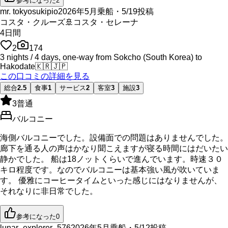
参考になった
2
mr. tokyosukipio
2026年5月乗船・5/19投稿
コスタ・クルーズ
🚢
コスタ・セレーナ
4
日間
2
174
3 nights / 4 days, one-way from Sokcho (South Korea) to
Hakodate
🇰🇷
🇯🇵
この口コミの詳細を見る
総合
2.5
食事
1
サービス
2
客室
3
施設
3
3
普通
バルコニー
海側バルコニーでした。設備面での問題はありませんでした。
廊下を通る人の声はかなり聞こえますが寝る時間にはだいたい
静かでした。 船は18ノットくらいで進んでいます。時速３０
キロ程度です。なのでバルコニーは基本強い風が吹いていま
す。 優雅にコーヒータイムといった感じにはなりませんが、
それなりに非日常でした。
参考になった
0
lunar_explorer_576
2026年5月乗船・5/12投稿