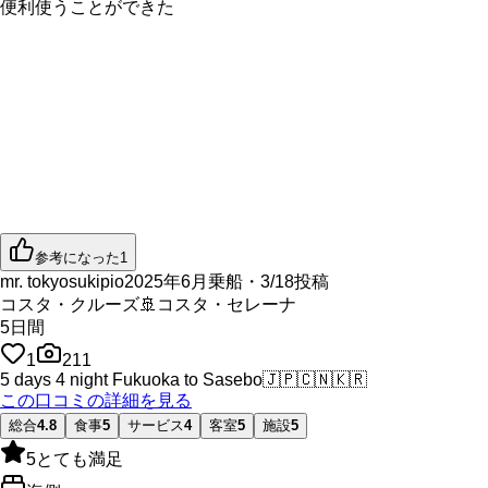
便利使うことができた
参考になった
1
mr. tokyosukipio
2025年6月乗船・3/18投稿
コスタ・クルーズ
🚢
コスタ・セレーナ
5
日間
1
211
5 days 4 night Fukuoka to Sasebo
🇯🇵
🇨🇳
🇰🇷
この口コミの詳細を見る
総合
4.8
食事
5
サービス
4
客室
5
施設
5
5
とても満足