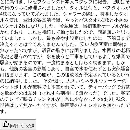
とに気付き、レセプションの日本人スタッフに報告。照明はそ
の日のうちに修理されましたが、タオルは何と、バスタオルが
4枚になっていて呆れました。シャワーの際は、持参したタオ
ルを使用。翌日の客室清掃後、やっとバスタオル2枚と小さめ
のタオル2枚になりました。 冷蔵庫は、当初電源ケーブルが抜
かれており、これを接続して動き出したので、問題無いと思っ
ていました。しかし、最も冷やす設定にしたのに、下船日まで
冷えることは全くありませんでした。 安い内側客室に期待は
無かったのですが、騒音の酷さには困りました。水回りの老朽
化だと思うのですが、水を使うと工事をしているような爆音で
騒音が始まるのです。一度始まるとしばらく続きます。しか
も、他所の客室の影響もあり、自室で水を使わずとも突然騒音
は始まります。この船が、この後改装が予定されているという
のに納得しました。 その他は、大きいミネラルウォーターの
ペットボトルが無料で１本置かれていて、ティーバッグでお茶
を飲めたのは意外（それすら期待して無かった）でした。客室
のテレビで映るチャンネルが非常に少なかったのは少し残念。
期待はして無かったですが、映画等のチャンネルも無かったで
す。
参考になった
0