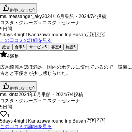
参考になった
0
ms. messanger_aky
2024年6月乗船・2024/7/4投稿
コスタ・クルーズ
🚢
コスタ・セレーナ
5
日間
5days 4night Kanazawa round trip Busan
🇯🇵
🇰🇷
この口コミの詳細を見る
総合
食事
3
サービス
5
客室
4
施設
5
4
満足
広さ綺麗さほぼ満足。国内のホテルに慣れているので、設備に
古さと不便さが少し感じられた。
参考になった
0
ms. kinta
2024年6月乗船・2024/7/4投稿
コスタ・クルーズ
🚢
コスタ・セレーナ
5
日間
1
5days 4night Kanazawa round trip Busan
🇯🇵
🇰🇷
この口コミの詳細を見る