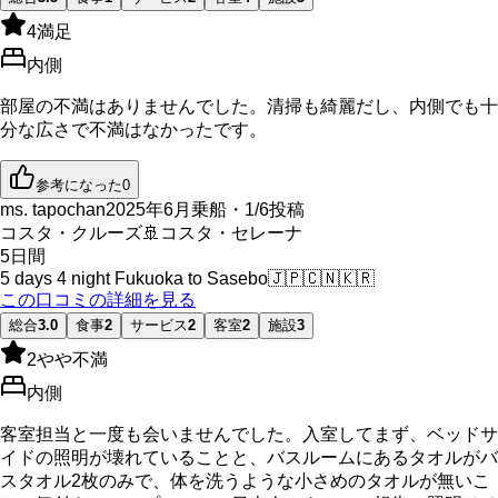
4
満足
内側
部屋の不満はありませんでした。清掃も綺麗だし、内側でも十
分な広さで不満はなかったです。
参考になった
0
ms. tapochan
2025年6月乗船・1/6投稿
コスタ・クルーズ
🚢
コスタ・セレーナ
5
日間
5 days 4 night Fukuoka to Sasebo
🇯🇵
🇨🇳
🇰🇷
この口コミの詳細を見る
総合
3.0
食事
2
サービス
2
客室
2
施設
3
2
やや不満
内側
客室担当と一度も会いませんでした。入室してまず、ベッドサ
イドの照明が壊れていることと、バスルームにあるタオルがバ
スタオル2枚のみで、体を洗うような小さめのタオルが無いこ