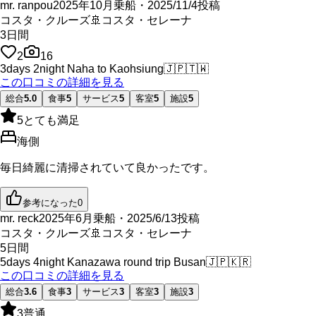
mr. ranpou
2025年10月乗船・2025/11/4投稿
コスタ・クルーズ
🚢
コスタ・セレーナ
3
日間
2
16
3days 2night Naha to Kaohsiung
🇯🇵
🇹🇼
この口コミの詳細を見る
総合
5.0
食事
5
サービス
5
客室
5
施設
5
5
とても満足
海側
毎日綺麗に清掃されていて良かったです。
参考になった
0
mr. reck
2025年6月乗船・2025/6/13投稿
コスタ・クルーズ
🚢
コスタ・セレーナ
5
日間
5days 4night Kanazawa round trip Busan
🇯🇵
🇰🇷
この口コミの詳細を見る
総合
3.6
食事
3
サービス
3
客室
3
施設
3
3
普通