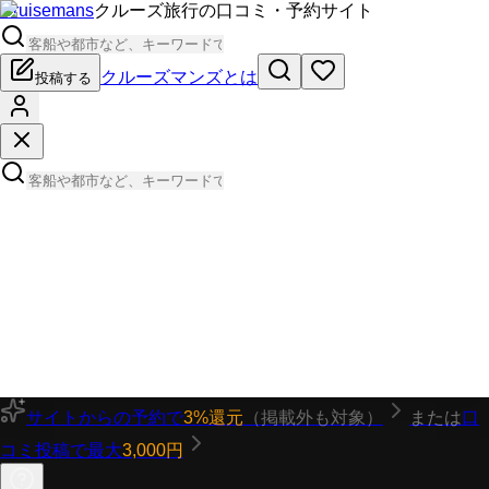
Cruisemans
クルーズ旅行の口コミ・予約サイト
クルーズマンズとは
投稿する
サイトからの予約で
3%還元
（掲載外も対象）
または
口
コミ投稿で最大
3,000円