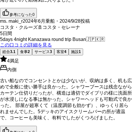
参考になった
0
ms. maki_r
2024年6月乗船・2024/9/28投稿
コスタ・クルーズ
🚢
コスタ・セレーナ
5
日間
5days 4night Kanazawa round trip Busan
🇯🇵
🇰🇷
この口コミの詳細を見る
総合
3.1
食事
2
サービス
3
客室
4
施設
1
4
満足
内側
古い船なのでコンセントとかは少ないが、収納は多く、机も広
めで全般に使い勝手は良かった。シャワーブースは残念ながら
カーテン仕切りだったが、構造は適切でダイプリの様に洗面所
が水浸しになる事は無かった。シャワーヘッドも可動式で良か
った。 部屋が超寒くて（温度調節も効かず）、ゆっくり居ら
れませんでした。5デッキのアイスクリームバーの所が適温
で、コーヒーも美味く、有料でしたがくつろげました。