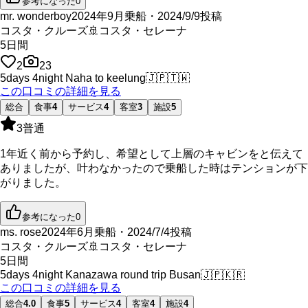
参考になった
0
mr. wonderboy
2024年9月乗船・2024/9/9投稿
コスタ・クルーズ
🚢
コスタ・セレーナ
5
日間
2
23
5days 4night Naha to keelung
🇯🇵
🇹🇼
この口コミの詳細を見る
総合
食事
4
サービス
4
客室
3
施設
5
3
普通
1年近く前から予約し、希望として上層のキャビンをと伝えて
ありましたが、叶わなかったので乗船した時はテンションが下
がりました。
参考になった
0
ms. rose
2024年6月乗船・2024/7/4投稿
コスタ・クルーズ
🚢
コスタ・セレーナ
5
日間
5days 4night Kanazawa round trip Busan
🇯🇵
🇰🇷
この口コミの詳細を見る
総合
4.0
食事
5
サービス
4
客室
4
施設
4