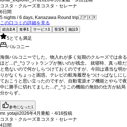
コスタ・クルーズ
🚢
コスタ・セレーナ
6
日間
5 nights / 6 days, Kanazawa Round trip
🇯🇵
🇰🇷
この口コミの詳細を見る
総合
2.4
食事
1
サービス
1
客室
5
施設
3
5
とても満足
バルコニー
海側バルコニーでした。物入れが多く短期のクルーズでは余る
ほど…(^_^;) フットランプが無いのが残念。 就寝時、真っ暗だ
と危ないので何かしらつけておくのですが、今回は適当な明か
りがなくちょっと困惑。テレビの航海履歴をつけっぱなしにし
ておこうと思い立ったのですが、自動電源オフ機能とやらで夜
中に勝手に切れてました…(^_^;) この機能の無効の仕方が結局
分からず。
参考になった
1
mr. yotajii
2026年4月乗船・4/16投稿
コスタ・クルーズ
🚢
コスタ・セレーナ
4
日間