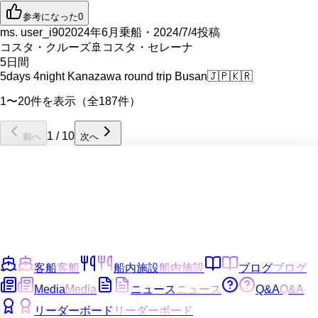
参考になった
0
ms. user_i90
2024年6月乗船・2024/7/4投稿
コスタ・クルーズ
🚢
コスタ・セレーナ
5
日間
5days 4night Kanazawa round trip Busan
🇯🇵
🇰🇷
1〜20件を表示（全187件）
1
/
10
前へ
次へ
客船
客船
船内施設
船内施設
ブログ
ブログ
Media
Media
ニュース
ニュース
Q&A
Q&A
リーダーボード
リーダーボード