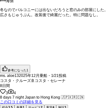
海側
冬なのでバルコニーには出ないだろうと窓のみの部屋にした。
広さもじゅうぶん。改装後で綺麗だった。特に問題なし。
参考になった
1
ms. aloe13
2025年12月乗船・1/21投稿
コスタ・クルーズ
🚢
コスタ・セレーナ
8
日間
3
4
8 days 7 night Japan to Hong Kong
🇯🇵
🇰🇷
🇨🇳
この口コミの詳細を見る
総合
3.5
食事
1
サービス
2
客室
4
施設
3