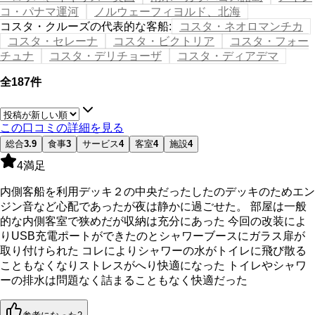
コ・パナマ運河
ノルウェーフィヨルド、北海
コスタ・クルーズの代表的な客船
:
コスタ・ネオロマンチカ
コスタ・セレーナ
コスタ・ビクトリア
コスタ・フォー
チュナ
コスタ・デリチョーザ
コスタ・ディアデマ
全187件
この口コミの詳細を見る
総合
3.9
食事
3
サービス
4
客室
4
施設
4
4
満足
内側客船を利用デッキ２の中央だったしたのデッキのためエン
ジン音など心配であったが夜は静かに過ごせた。 部屋は一般
的な内側客室で狭めだが収納は充分にあった 今回の改装によ
りUSB充電ポートができたのとシャワーブースにガラス扉が
取り付けられた コレによりシャワーの水がトイレに飛び散る
こともなくなりストレスがへり快適になった トイレやシャワ
ーの排水は問題なく詰まることもなく快適だった