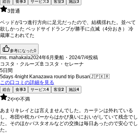
総合
食事
3
サービス
3
客室
3
施設
3
3
普通
ベッドが1つ進行方向に足元だったので、結構揺れた。並べて
欲しかった ベッドサイドランプが勝手に点滅（4分おき） 冷
蔵庫こわれてた
参考になった
0
ms. mahakala
2024年6月乗船・2024/7/4投稿
コスタ・クルーズ
🚢
コスタ・セレーナ
5
日間
5days 4night Kanazawa round trip Busan
🇯🇵
🇰🇷
この口コミの詳細を見る
総合
食事
3
サービス
4
客室
2
施設
4
2
やや不満
あまりキレイとは言えませんでした。カーテンは外れている
し、布団や枕カバーからはかび臭いにおいがしていて残念でし
た。そのほかバスタオルなどの交換は毎日あったので安心でし
た。