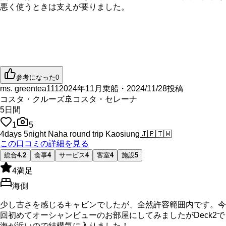
悪く使うときは支えが要りました。
参考になった
0
ms. greentea111
2024年11月乗船・2024/11/28投稿
コスタ・クルーズ
🚢
コスタ・セレーナ
5
日間
1
5
4days 5night Naha round trip Kaosiung
🇯🇵
🇹🇼
この口コミの詳細を見る
総合
4.2
食事
4
サービス
4
客室
4
施設
5
4
満足
海側
少し古さを感じるキャビンでしたが、全然許容範囲内です。今
回初めてオーシャンビューのお部屋にしてみましたがDeck2で
海が近いので結構気に入りました！