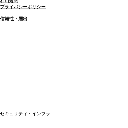
利用規約
プライバシーポリシー
信頼性・届出
総合旅行業務取扱管理者
資格保有
適格請求書発行事業者
T3011301023586
SSL/TLS暗号化通信
セキュリティ・インフラ