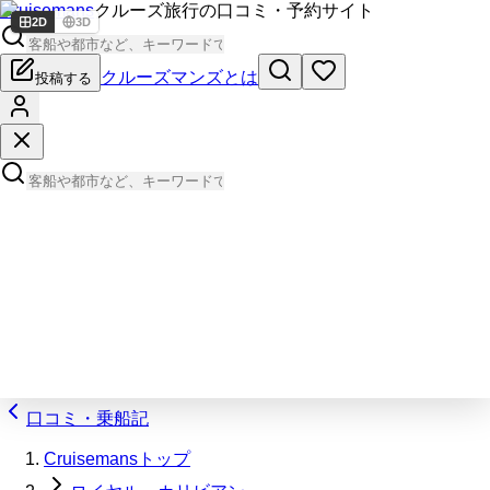
Cruisemans
クルーズ旅行の口コミ・予約サイト
2D
3D
クルーズマンズとは
投稿する
口コミ・乗船記
Cruisemansトップ