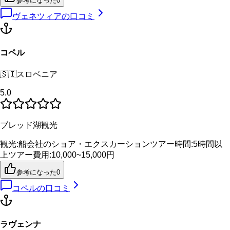
参考になった
0
ヴェネツィア
の口コミ
コペル
🇸🇮
スロベニア
5.0
ブレッド湖観光
観光
:
船会社のショア・エクスカーション
ツアー時間
:
5時間以
上
ツアー費用
:
10,000~15,000円
参考になった
0
コペル
の口コミ
ラヴェンナ