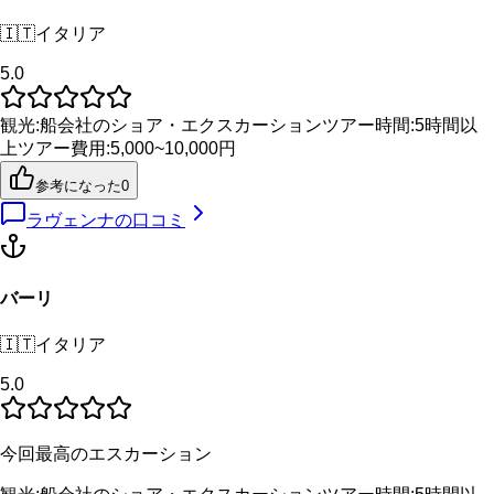
🇮🇹
イタリア
5.0
観光
:
船会社のショア・エクスカーション
ツアー時間
:
5時間以
上
ツアー費用
:
5,000~10,000円
参考になった
0
ラヴェンナ
の口コミ
バーリ
🇮🇹
イタリア
5.0
今回最高のエスカーション