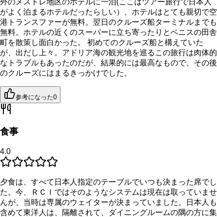
外のメストレ地区のホテルに一泊(ここはツアー旅行で日本人
がよく泊まるホテルだったらしい）、ホテルはとても親切で空
港トランスファーが無料。翌日のクルーズ船ターミナルまでも
無料。ホテルの近くのスーパーに立ち寄ったりとベニスの田舎
町を散策し面白かった。 初めてのクルーズ船と構えていた
が、出だし上々。アドリア海の観光地を巡るこの旅行は肉体的
なトラブルもあったのだが、結果的には最高なもので、その後
のクルーズにはまるきっかけでした。
参考になった
0
食事
4.0
夕食は、すべて日本人指定のテーブルでいつも決まった席でし
た。今、ＲＣＩではそのようなシステムは現在は取っていませ
んが、当時は専属のウェイターが決まっていました。日本人も
含めて東洋人は、隔離されて、ダイニングルームの隅の方に集