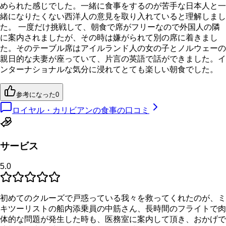
められた感じでした。一緒に食事をするのが苦手な日本人と一
緒になりたくない西洋人の意見を取り入れていると理解しまし
た。 一度だけ挑戦して、朝食で席がフリーなので外国人の隣
に案内されましたが、その時は嫌がられて別の席に着きまし
た。そのテーブル席はアイルランド人の女の子とノルウェーの
親日的な夫妻が座っていて、片言の英語で話ができました。イ
ンターナショナルな気分に浸れてとても楽しい朝食でした。
参考になった
0
ロイヤル・カリビアンの食事の口コミ
サービス
5.0
初めてのクルーズで戸惑っている我々を救ってくれたのが、ミ
キツーリストの船内添乗員の中筋さん、長時間のフライトで肉
体的な問題が発生した時も、医務室に案内して頂き、おかげで