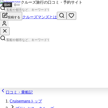
Cruisemans
クルーズ旅行の口コミ・予約サイト
2D
3D
クルーズマンズとは
投稿する
口コミ・乗船記
Cruisemansトップ