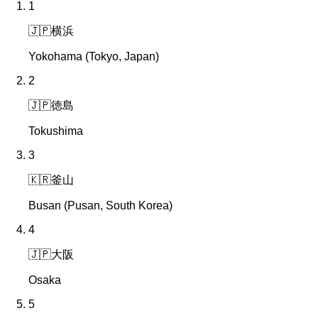
1
🇯🇵
横浜
Yokohama (Tokyo, Japan)
2
🇯🇵
徳島
Tokushima
3
🇰🇷
釜山
Busan (Pusan, South Korea)
4
🇯🇵
大阪
Osaka
5