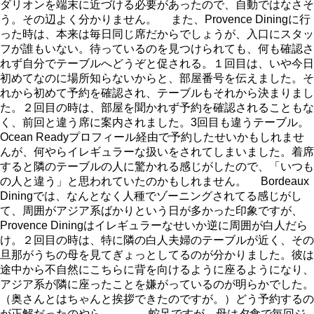
ダリオンを端末に近づける必要があったので、自動ではなさそ
う。その辺よく分かりません。 また、Provence Diningに行
った時は、本来は毎日同じ席だからでしょうが、入口にスタッ
フが誰もいない。待っているのを見つけられても、何も確認さ
れず自分でテーブルへどうぞと促される。１回目は、いや今日
初めてなのに場所知らないからと、部屋番号を伝えました。そ
れから初めて予約を確認され、テーブルもそれから決まりまし
た。２回目の時は、部屋を聞かれず予約を確認されることもな
く、前回と違う席に案内されました。3回目も違うテーブル。
Ocean Readyプロフィール経由で予約したせいかもしれませ
んが、何やらイレギュラーな扱いをされてしまいました。着席
すると隣のテーブルの人に驚かれる感じがしたので、「いつも
の人と違う」と思われていたのかもしれません。 Bordeaux
Diningでは、なんとなく人種でゾーニングされてる感じがし
て、周囲がアジア系ばかりという日が多かった印象ですが、
Provence Diningはイレギュラーなせいか逆に周囲が白人だら
け。２回目の時は、特に隣の白人夫婦のテーブルが近く、その
旦那がうちの母を見てぎょっとしてるのが分かりました。彼は
途中から不自然にこちらに背を向けるように座るようになり、
アジア系が隣に座ったことを嫌がっているのが明らかでした。
（奥さんとはちゃんと挨拶できたのですが。）どう予約するの
が正解だったのやら．．． 蛇足ですが、母は夕食で毎回ジ