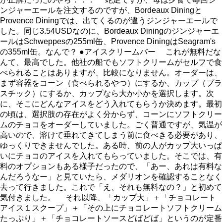
ンジャーエールを注文するのですが、Bordeaux Diningと
Provence Diningでは、出てくるのが違うジンジャーエールで
した。同じ3.54USDなのに、Bordeaux Diningのジンジャーエ
ールはSchweppesの255ml缶、Provence DiningはSeagram's
の355ml缶。なんで？ ●アイスクリームバー これが無料だな
んて、最高でした。他社の船でもソフトクリームがセルフで食
べられることはありますが、比較になりません。オーダーは、
まず容器をコーン（食べられるやつ）にするか、カップ（プラ
スチック）にするか、カップなら大か小かを選択します。次
に、そこにどんなアイスをどう入れてもらうか決めます。最初
の頃は、選択肢の存在がよく分からず、コーンにソフトクリー
ムのチョコをオーダーしていました。ごく普通ですが、気温が
高いので、溶けて垂れてきてしまう前に食べきる必要があり、
ゆっくりできませんでした。ある時、前の人がカップ大いっぱ
いにチョコのアイスを入れてもらっていました。そこでは、有
料のオプションもある様子だったので、「あー、あれは有料な
んだろうなー」と見ていたら、メダリオンを確認することなく
去って行きました。これで「え、それも無料なの？」と初めて
気付きました。 それ以降、「カップ大」＋「チョコレート
アイス１スクープ」＋「その上にチョコレートソフトクリーム
たっぷり」＋「チョコレートソースどばどば」というのが定番