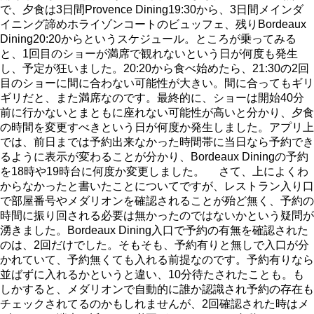
で、夕食は3日間Provence Dining19:30から、3日間メインダ
イニング諦めホライゾンコートのビュッフェ、残りBordeaux
Dining20:20からというスケジュール。ところが乗ってみる
と、1回目のショーが満席で観れないという日が何度も発生
し、予定が狂いました。20:20から食べ始めたら、21:30の2回
目のショーに間に合わない可能性が大きい。間に合ってもギリ
ギリだと、また満席なのです。最終的に、ショーは開始40分
前に行かないとまともに座れない可能性が高いと分かり、夕食
の時間を変更すべきという日が何度か発生しました。アプリ上
では、前日までは予約出来なかった時間帯に当日なら予約でき
るように表示が変わることが分かり、Bordeaux Diningの予約
を18時や19時台に何度か変更しました。 さて、上によくわ
からなかったと書いたことについてですが、レストラン入り口
で部屋番号やメダリオンを確認されることが殆ど無く、予約の
時間に振り回される必要は無かったのではないかという疑問が
湧きました。Bordeaux Dining入口で予約の有無を確認された
のは、2回だけでした。そもそも、予約有りと無しで入口が分
かれていて、予約無くても入れる前提なのです。予約有りなら
並ばずに入れるかというと違い、10分待たされたことも。も
しかすると、メダリオンで自動的に誰か認識され予約の存在も
チェックされてるのかもしれませんが、2回確認された時はメ