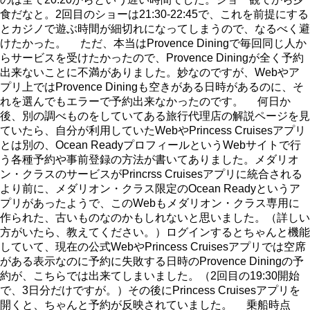
食だなと。2回目のショーは21:30-22:45で、これを前提にする
とカジノで遊ぶ時間が細切れになってしまうので、なるべく避
けたかった。 ただ、本当はProvence Diningで毎回同じ人か
らサービスを受けたかったので、Provence Diningが全く予約
出来ないことに不満がありました。妙なのですが、Webやア
プリ上ではProvence Diningも空きがある日時があるのに、そ
れを選んでもエラーで予約出来なかったのです。 何日か
後、別の調べものをしていてある旅行代理店の解説ページを見
ていたら、自分が利用していたWebやPrincess Cruisesアプリ
とは別の、Ocean ReadyプロフィールというWebサイトで行
う各種予約や事前登録の方法が書いてありました。メダリオ
ン・クラスのサービスがPrincrss Cruisesアプリに統合される
より前に、メダリオン・クラス限定のOcean Readyというア
プリがあったようで、このWebもメダリオン・クラス専用に
作られた、古いものなのかもしれないと思いました。（詳しい
方がいたら、教えてください。）ログインするとちゃんと機能
していて、現在の公式WebやPrincess Cruisesアプリでは空席
がある表示なのに予約に失敗する日時のProvence Diningの予
約が、こちらでは出来てしまいました。（2回目の19:30開始
で、3日分だけですが。）その後にPrincess Cruisesアプリを
開くと、ちゃんと予約が反映されていました。 乗船時点