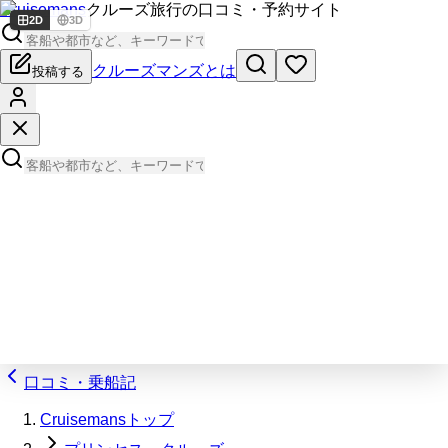
Cruisemans
クルーズ旅行の口コミ・予約サイト
2D
3D
クルーズマンズとは
投稿する
口コミ・乗船記
Cruisemansトップ