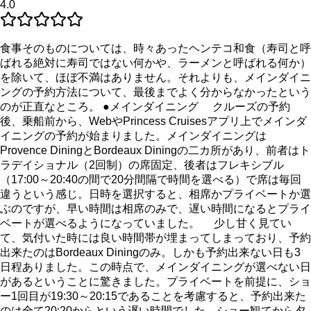
4.0
食事そのものについては、時々あったヘンテコ和食（寿司と呼
ばれる絶対に寿司ではない何かや、ラーメンと呼ばれる何か）
を除いて、ほぼ不満はありません。それよりも、メインダイニ
ングの予約方法について、最後までよく分からなかったという
のが正直なところ。 ●メインダイニング クルーズの予約
後、乗船前から、WebやPrincess Cruisesアプリ上でメインダ
イニングの予約が始まりました。メインダイニングは
Provence DiningとBordeaux Diningの二カ所があり、前者はト
ラデイショナル（2回制）の席固定、後者はフレキシブル
（17:00～20:40の間で20分間隔で時間を選べる）で席は毎回
違うという感じ。日時を選択すると、相席かプライベートか選
ぶのですが、早い時間は相席のみで、遅い時間になるとプライ
ベートが選べるようになっていました。 少し甘く見てい
て、気付いた時には良い時間帯が埋まってしまっており、予約
出来たのはBordeaux Diningのみ。しかも予約出来ない日も3
日程ありました。この時点で、メインダイニングが選べない日
があるということに驚きました。プライベートを前提に、ショ
ー1回目が19:30～20:15であることを考慮すると、予約出来た
のは全て20:20からという遅い時間でした。ショー観てから夕