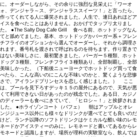
に。オーダーしながら、その余りに強烈な見栄えに「ワーオ
ォ、デンジャラ～ス、デンジャラススイーツ！」と言ったら、
作ってくれてる人に爆笑されました。人生で、連日あれほどア
イスを食べたことはありません。おかげでタップリ太りまし
た。 ●The Salty Dog Cafe Grill 食べる前、ホットドッグなん
てと舐めてました。基本、ホットドッグかバーガー系＋フレン
チフライのオプションから選んでオーダーし、それから調理さ
れます。番号札を渡されて呼ばれるのを待ちます。作り置きで
はない美味しさに、最初驚きました。バーガー５種類、ホット
ドッグ３種類、フレンチフライ３種類あり、全部制覇し、全部
美味しかった。（下船後ニューヨークでホットドッグ買って食
べたら、こんな高いのにこんな不味いのかと、驚くような悲惨
さで、アイランドプリンセスを恋しく感じました。） ここ
は、プールを見下ろすデッキ１５の屋外にあるので、天気が悪
くて利用できない日があったのが残念でした。ある日、カジノ
のディーラーも食べにきていて、「ヒロシ～！」と挨拶されま
した。 ●ホライゾンコート（バフェ） 朝はアップルとオレ
ンジジュース以外にも様々なドリンクが選べてとても良いのだ
けど、ランチ以降のソフトドリンクはケミカルな酷い味のレモ
ネードかアイスティーのみに。レモネードと書いてあるからレ
モネードと認識しますが、場所が理科の実験室なら、飲んでは