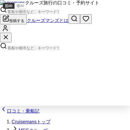
Cruisemans
クルーズ旅行の口コミ・予約サイト
2D
3D
クルーズマンズとは
投稿する
口コミ・乗船記
Cruisemansトップ