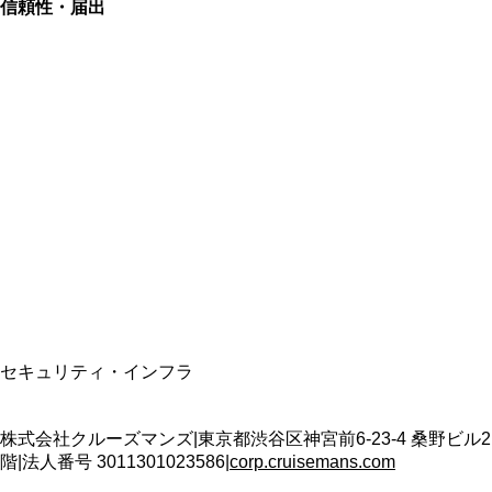
信頼性・届出
総合旅行業務取扱管理者
資格保有
適格請求書発行事業者
T3011301023586
SSL/TLS暗号化通信
セキュリティ・インフラ
株式会社クルーズマンズ
|
東京都渋谷区神宮前6-23-4 桑野ビル2
階
|
法人番号
3011301023586
|
corp.cruisemans.com