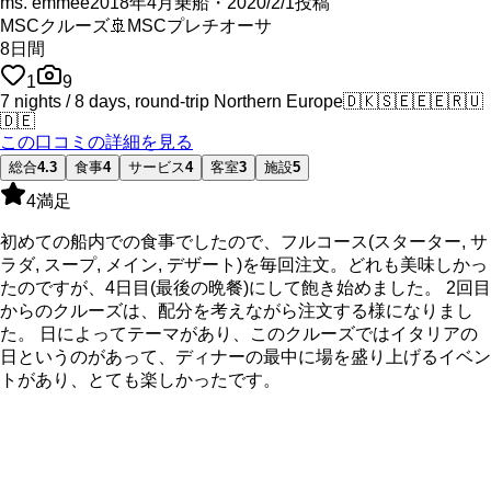
ms. emmee
2018年4月乗船・2020/2/1投稿
MSCクルーズ
🚢
MSCプレチオーサ
8
日間
1
9
7 nights / 8 days, round-trip Northern Europe
🇩🇰
🇸🇪
🇪🇪
🇷🇺
🇩🇪
この口コミの詳細を見る
総合
4.3
食事
4
サービス
4
客室
3
施設
5
4
満足
初めての船内での食事でしたので、フルコース(スターター, サ
ラダ, スープ, メイン, デザート)を毎回注文。どれも美味しかっ
たのですが、4日目(最後の晩餐)にして飽き始めました。 2回目
からのクルーズは、配分を考えながら注文する様になりまし
た。 日によってテーマがあり、このクルーズではイタリアの
日というのがあって、ディナーの最中に場を盛り上げるイベン
トがあり、とても楽しかったです。