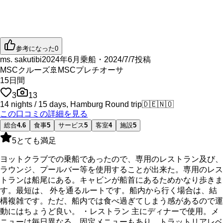
参考になった
0
ms. sakutibi
2024年6月乗船・2024/7/7投稿
MSCクルーズ
🚢
MSCプレチオーサ
15
日間
3
13
14 nights / 15 days, Hamburg Round trip
🇩🇪
🇳🇴
この口コミの詳細を見る
総合
4.6
食事
5
サービス
5
客室
4
施設
5
5
とても満足
ヨットクラブでの乗船であったので、専用のレストラン及び、
ラウンジ、プールバー等を使用することが出来た。専用のレス
トランは船尾にある。キャビンが船首にあるためかなり歩きま
す。最短は、 外を通るルートです。船内から行く場合は、結
構複雑です。ただ、船内では食べ過ぎてしまう感があるので運
動にはちょうど良い。 ・レストラン 主にディナーで使用。メ
ニューは毎日異なる。固定メニューもあり。トラットリアレベ