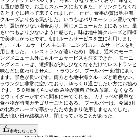
トラットリアレベルです。 今回、かなり空いており、席など
も選び放題で、お皿もスムーズに出てきた。ドリンクもなくな
るとすぐに持って来てくれました。 ただ、食事の質は地中海
クルーズより劣る気がした。いつもはバリエーション豊かです
が、選択が少ない場合あり、同じメニューもたまにあった。量
もいつもより少ないように感じた。味は地中海クルーズと同様
で美味しかったです。朝はルームサービスを主に利用しまし
た。 ・ルームサービス 主にモーニングにルームサービスを利
用しました。（レストランが遠いため） 朝は、通常のモーニ
ングメニュー以外にもルームサービスも注文できた。 モーニ
ングメニューは、選択肢が少し少なくなるだけでレストランと
味などは変わりません。 ・ラウンジ、プールバー 船首にあり
ます。景色が良いです。両方とも地中海クルーズと遜色ない。
ラウンジは非常に空いており、ゆっくり過ごしたい方にお勧め
です。 ５０種類くらいの飲み物が無料で飲み放題。なくなる
とウェイターがすぐに聞きに来てくれる。 カナッペや簡単な
食べ物が時間カテゴリーごとにある。 プールバーは、今回5月
の北欧クルーズで寒かったためあまり使用しませんでした。
風が強い日が結構あり、閉まっていることがあった。
参考になった
0