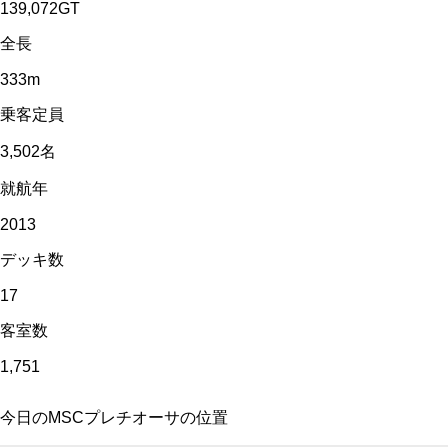
139,072
GT
全長
333
m
乗客定員
3,502
名
就航年
2013
デッキ数
17
客室数
1,751
今日の
MSCプレチオーサ
の位置