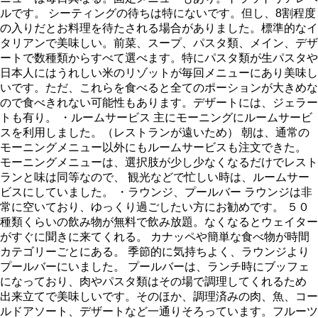
ルです。 シーティングの待ちは特にないです。但し、8割程度
の入りだとお料理を待たされる場合がありました。標準的なイ
タリアンで美味しい。前菜、スープ、パスタ類、メイン、デザ
ートで数種類からすべて選べます。特にパスタ類が生パスタや
日本人にはうれしい米のリゾットが毎回メニューにあり美味し
いです。ただ、これらを食べると全てのポーションが大きめな
ので食べきれない可能性もあります。デザートには、ジェラー
トも有り。 ・ルームサービス 主にモーニングにルームサービ
スを利用しました。（レストランが遠いため） 朝は、通常の
モーニングメニュー以外にもルームサービスも注文できた。
モーニングメニューは、選択肢が少し少なくなるだけでレスト
ランと味は同等なので、 観光などで忙しい時は、ルームサー
ビスにしていました。 ・ラウンジ、プールバー ラウンジは非
常に空いており、ゆっくり過ごしたい方にお勧めです。 ５０
種類くらいの飲み物が無料で飲み放題。なくなるとウェイター
がすぐに聞きに来てくれる。 カナッペや簡単な食べ物が時間
カテゴリーごとにある。 季節的に気持ちよく、ラウンジより
プールバーにいました。 プールバーは、ランチ時にブッフェ
になっており、肉やパスタ類はその場で調理してくれるため
出来立てで美味しいです。そのほか、調理済みの肉、魚、コー
ルドアソート、デザートなど一通りそろっています。フルーツ