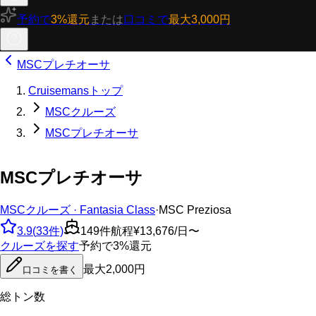
予約で
3%還元
または
口コミで
最大3,000円
MSCプレチオーサ
Cruisemansトップ
MSCクルーズ
MSCプレチオーサ
MSCプレチオーサ
MSCクルーズ · Fantasia Class
·
MSC Preziosa
3.9
(
33
件)
149
件航程
¥13,676/日〜
クルーズを探す
予約で3%還元
最大2,000円
口コミを書く
総トン数