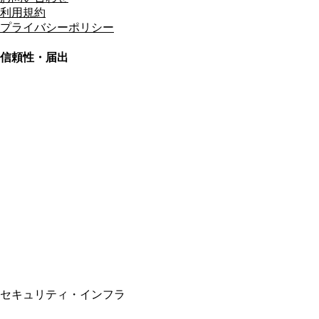
利用規約
プライバシーポリシー
信頼性・届出
総合旅行業務取扱管理者
資格保有
適格請求書発行事業者
T3011301023586
SSL/TLS暗号化通信
セキュリティ・インフラ