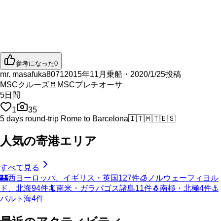
参考になった
0
mr. masafuka8071
2015年11月乗船・2020/1/25投稿
MSCクルーズ
🚢
MSCプレチオーサ
5
日間
1
35
5 days round-trip Rome to Barcelona
🇮🇹
🇲🇹
🇪🇸
人気の寄港エリア
すべて見る
🏰
西ヨーロッパ、イギリス・英国
127
件
🧊
ノルウェーフィヨル
ド、北海
94
件
🦎
南米・ガラパゴス諸島
11
件
🐧
南極・北極
4
件
⚓
バルト海
4
件