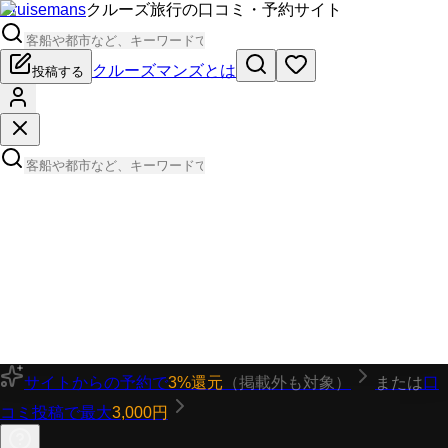
Cruisemans
クルーズ旅行の口コミ・予約サイト
クルーズマンズとは
投稿する
サイトからの予約で
3%還元
（掲載外も対象）
または
口
コミ投稿で最大
3,000円