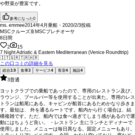
や野菜が豊富です。
参考になった
0
ms. emmee
2014年4月乗船・2020/2/3投稿
MSCクルーズ
🚢
MSCプレチオーサ
8
日間
2
15
7 Night Adriatic & Eastern Mediterranean (Venice Roundtrip)
🇮🇹
🇬🇷
🇹🇷
🇭🇷
この口コミの詳細を見る
総合
3.9
食事
3
サービス
4
客室
4
施設
4
3
普通
ヨットクラブでの乗船であったので、専用のレストラン及び、
ラウンジ、プールバー等を使用することが出来た。専用のレス
トランは船尾にある。キャビンが船首にあるためかなり歩きま
す。最短は、 外を通るルートです。船内から行く場合は、結
構複雑です。ただ、船内では食べ過ぎてしまう感があるので運
動にはちょうど良い。 ・レストラン 主にランチとディナーで
使用しました。メニューは毎日異なる。固定メニューもあり。