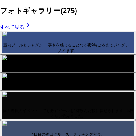
フォトギャラリー
(
275
)
すべて見る
室内プールとジャグジー 寒さを感じることなく夜9時ごろまでジャグジー
入れます。
これも美味しかったです。
有料レストランで注文したピザ。やっぱり美味しいです。
体力勝負のイベント。でも必ずビールを1杯飲んだ後に課せられます。5杯
くらい飲みました。
4日目の終日クルーズ。クッキング大会。