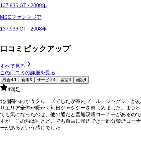
137,936 GT · 2009年
MSCファンタジア
137,936 GT · 2008年
口コミピックアップ
すべて見る
この口コミの詳細を見る
総合
4.1
食事
3
サービス
4
客室
4
施設
4
4
満足
北極圏へ向かうクルーズでしたが室内プール、ジャグジーがあ
りエリア全体が暖かく毎日ジャグジーを楽しめました。 1つと
ても気になったのは、他の船だと普通喫煙コーナーがあるので
すが、この船は割とどこでも自由に喫煙でき一部分禁煙コーナ
ーがあるという感じでした。