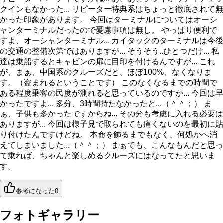
クインもなかった... リピーター特典系はちょっと徹底されて無
かった印象があります。 今回はターミナルについてはオーシ
ャンターミナルだったので憂慮事項は無し。 やっぱり便利で
すよ、オーシャンターミナル... カイタックのターミナルは今後
の交通の整備次第ではありますが... そうそう..ひとつだけ... 私
達は乗船するとキャビンの扉に目印を付けるんですが... これ
が、まぁ、中国系のクルーズだと、ほぼ100%、なくなりま
す。（盗まれるということです） このなくなるまでの時間で
ある程度乗客の民度が測れると思っているのですが... 今回は早
かったですよ... 多分、3時間持たなかったと...（＾＾；） ま
ぁ、子供も多かったですからね... その分も考慮に入れる必要は
ありますが... 今回は様子見で取られても痛くないのを最初に貼
り付けたんですけどね。 本命を飾るまでもなく、何処かへ消
えてしまいました...（＾＾；） まぁでも、こんなもんだと思っ
て乗れば、ちゃんと楽しめるクルーズにはなってたと思いま
す。
参考になった
0
フォトギャラリー