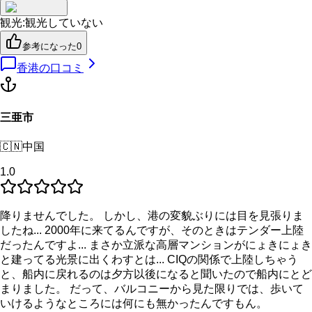
観光
:
観光していない
参考になった
0
香港
の口コミ
三亜市
🇨🇳
中国
1.0
降りませんでした。 しかし、港の変貌ぶりには目を見張りま
したね... 2000年に来てるんですが、そのときはテンダー上陸
だったんですよ... まさか立派な高層マンションがにょきにょき
と建ってる光景に出くわすとは... CIQの関係で上陸しちゃう
と、船内に戻れるのは夕方以後になると聞いたので船内にとど
まりました。 だって、バルコニーから見た限りでは、歩いて
いけるようなところには何にも無かったんですもん。