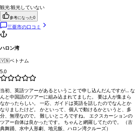
観光
:
観光していない
参考になった
0
三亜市
の口コミ
ハロン湾
🇻🇳
ベトナム
5.0
当初、英語ツアーがあるということで申し込んだんですが... な
んと中国語のツアーに組み込まれてました。 要は人が集まら
なかったらしい。 一応、ガイドは英語を話したのでなんとか
なりましたけど。 かといって、個人で動けるかというと、多
分、無理なので。 難しいところですね。 エクスカーションの
ツアー自体は良かったです。 ちゃんと網羅してたので。 （古
典舞踊、水中人形劇、地元飯、ハロン湾クルーズ）