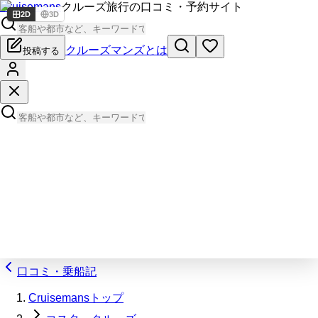
Cruisemans
クルーズ旅行の口コミ・予約サイト
2D
3D
クルーズマンズとは
投稿する
口コミ・乗船記
Cruisemansトップ