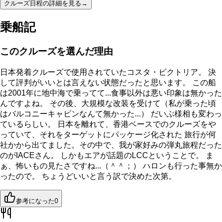
クルーズ日程の詳細を見る
→
乗船記
このクルーズを選んだ理由
日本発着クルーズで使用されていたコスタ・ビクトリア。 決
して評判がいいとは言えない状態だったと思います。 この船
は2001年に地中海で乗ってて...食事以外は悪い印象は無かった
んですよね。 その後、大規模な改装を受けて（私が乗った頃
はバルコニーキャビンなんて無かった...） だいぶ様相も変わっ
ているらしい。 日本を離れて、香港ベースでのクルーズをや
っていて、それをターゲットにパッケージ化された 旅行が何
社かから出てました。その中で、我が家好みの弾丸旅程だった
のがIACEさん。 しかもエアが話題のLCCということで。 ま
ぁ、怖いもの見たさですね...（＾＾；） ハロンも行った事無か
ったので。 ちょうどいいと言う訳で決めた次第。
参考になった
0