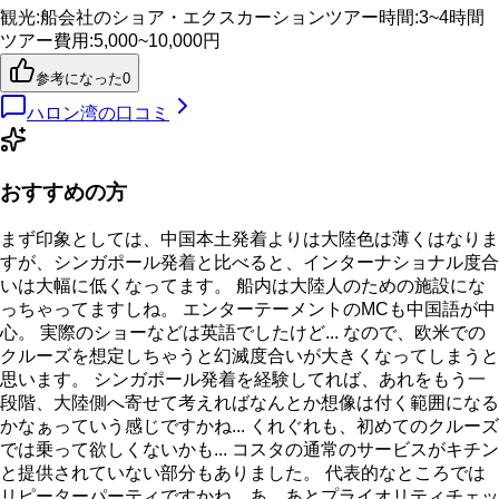
観光
:
船会社のショア・エクスカーション
ツアー時間
:
3~4時間
ツアー費用
:
5,000~10,000円
参考になった
0
ハロン湾
の口コミ
おすすめの方
まず印象としては、中国本土発着よりは大陸色は薄くはなりま
すが、シンガポール発着と比べると、インターナショナル度合
いは大幅に低くなってます。 船内は大陸人のための施設にな
っちゃってますしね。 エンターテーメントのMCも中国語が中
心。 実際のショーなどは英語でしたけど... なので、欧米での
クルーズを想定しちゃうと幻滅度合いが大きくなってしまうと
思います。 シンガポール発着を経験してれば、あれをもう一
段階、大陸側へ寄せて考えればなんとか想像は付く範囲になる
かなぁっていう感じですかね... くれぐれも、初めてのクルーズ
では乗って欲しくないかも... コスタの通常のサービスがキチン
と提供されていない部分もありました。 代表的なところでは
リピーターパーティですかね... あ、あとプライオリティチェッ