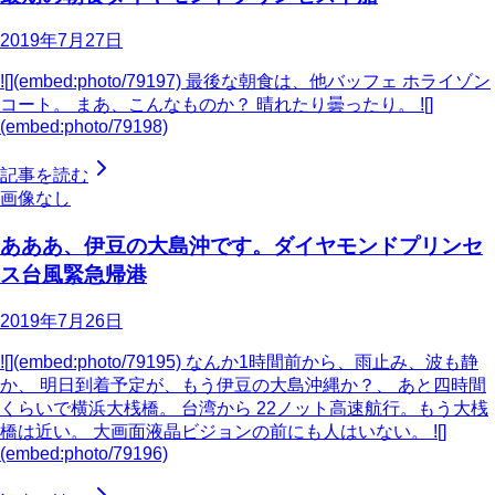
2019年7月27日
![](embed:photo/79197) 最後な朝食は、他バッフェ ホライゾン
コート。 まあ、こんなものか？ 晴れたり曇ったり。 ![]
(embed:photo/79198)
記事を読む
画像なし
あああ、伊豆の大島沖です。ダイヤモンドプリンセ
ス台風緊急帰港
2019年7月26日
![](embed:photo/79195) なんか1時間前から、雨止み、波も静
か、 明日到着予定が、もう伊豆の大島沖縄か？、 あと四時間
くらいで横浜大桟橋。 台湾から 22ノット高速航行。もう大桟
橋は近い。 大画面液晶ビジョンの前にも人はいない。 ![]
(embed:photo/79196)