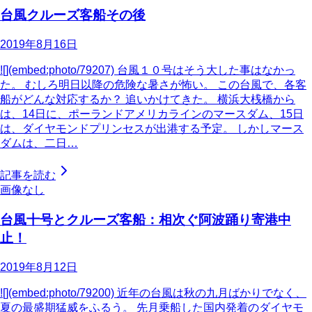
台風クルーズ客船その後
2019年8月16日
![](embed:photo/79207) 台風１０号はそう大した事はなかっ
た。 むしろ明日以降の危険な暑さが怖い。 この台風で、各客
船がどんな対応するか？ 追いかけてきた。 横浜大桟橋から
は、14日に、ポーランドアメリカラインのマースダム、15日
は、ダイヤモンドプリンセスが出港する予定。 しかしマース
ダムは、二日…
記事を読む
画像なし
台風十号とクルーズ客船：相次ぐ阿波踊り寄港中
止！
2019年8月12日
![](embed:photo/79200) 近年の台風は秋の九月ばかりでなく、
夏の最盛期猛威をふるう。 先月乗船した国内発着のダイヤモ