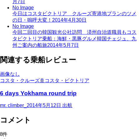
月7日
No Image
今日はコスタビクトリア クルーズ寄港地プランのツメ
の日・嗚呼大変！
2014年4月30日
No Image
今回二回目の韓国観光公社訪問 済州自治道職員もコス
タビクトリア乗船：海鮮・黒豚グルメ韓国チェジュ、九
州ご案内の船旅
2014年5月7日
関連する乗船レビュー
画像なし
コスタ・クルーズ
🚢
コスタ・ビクトリア
6 days Yokhama round trip
mr. climber_
2014年5月12日
出航
コメント
8
件