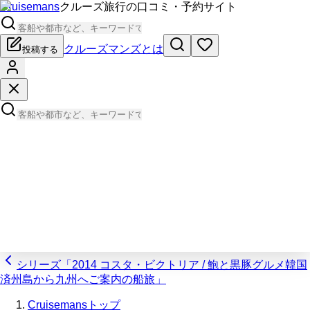
Cruisemans
クルーズ旅行の口コミ・予約サイト
クルーズマンズとは
投稿する
シリーズ「2014 コスタ・ビクトリア / 鮑と黒豚グルメ韓国
済州島から九州へご案内の船旅」
Cruisemansトップ