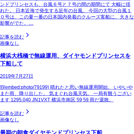
ンドプリンセスも、台風６号と７号の間の期間にて 大幅に揺
れた。 日本近海で発生する近年の台風。 今回の大型の台風１
０号は、この夏一番の日本国内発着のクルーズ客船に、大きな
影響がでた。…
記事を読む
画像なし
横浜大桟橋で無線運用、ダイヤモンドプリンセスを
下船して
2019年7月27日
![](embed:photo/79199) 晴れたと思い無線運用開始。 いやいや
また雨、降り出した。 気まぐれ台風天気。 一局有難うござい
ます 1295.040 JN1VXT 横浜市南区 59 59 雨だ退散。
記事を読む
画像なし
最期の朝食ダイヤモンドプリンセス下船