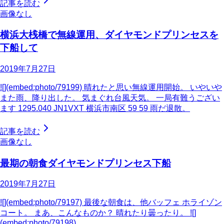
記事を読む
画像なし
横浜大桟橋で無線運用、ダイヤモンドプリンセスを
下船して
2019年7月27日
![](embed:photo/79199) 晴れたと思い無線運用開始。 いやいや
また雨、降り出した。 気まぐれ台風天気。 一局有難うござい
ます 1295.040 JN1VXT 横浜市南区 59 59 雨だ退散。
記事を読む
画像なし
最期の朝食ダイヤモンドプリンセス下船
2019年7月27日
![](embed:photo/79197) 最後な朝食は、他バッフェ ホライゾン
コート。 まあ、こんなものか？ 晴れたり曇ったり。 ![]
(embed:photo/79198)