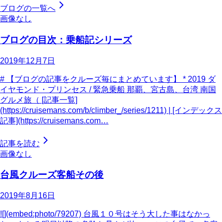
ブログの一覧へ
画像なし
ブログの目次：乗船記シリーズ
2019年12月7日
# 【ブログの記事をクルーズ毎にまとめています】 * 2019 ダ
イヤモンド・プリンセス / 緊急乗船 那覇、宮古島、台湾 南国
グルメ旅（ [記事一覧]
(https://cruisemans.com/b/climber_/series/1211) | [インデックス
記事](https://cruisemans.com…
記事を読む
画像なし
台風クルーズ客船その後
2019年8月16日
![](embed:photo/79207) 台風１０号はそう大した事はなかっ