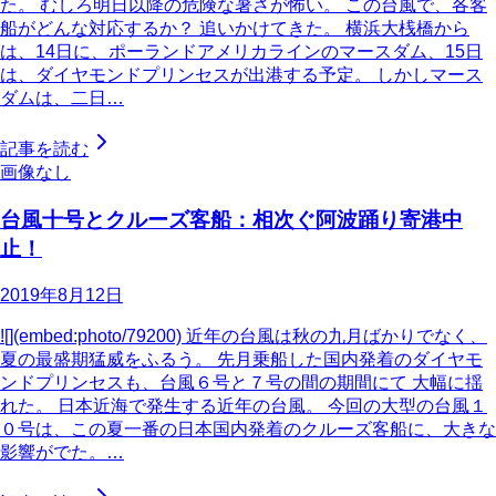
た。 むしろ明日以降の危険な暑さが怖い。 この台風で、各客
船がどんな対応するか？ 追いかけてきた。 横浜大桟橋から
は、14日に、ポーランドアメリカラインのマースダム、15日
は、ダイヤモンドプリンセスが出港する予定。 しかしマース
ダムは、二日…
記事を読む
画像なし
台風十号とクルーズ客船：相次ぐ阿波踊り寄港中
止！
2019年8月12日
![](embed:photo/79200) 近年の台風は秋の九月ばかりでなく、
夏の最盛期猛威をふるう。 先月乗船した国内発着のダイヤモ
ンドプリンセスも、台風６号と７号の間の期間にて 大幅に揺
れた。 日本近海で発生する近年の台風。 今回の大型の台風１
０号は、この夏一番の日本国内発着のクルーズ客船に、大きな
影響がでた。…