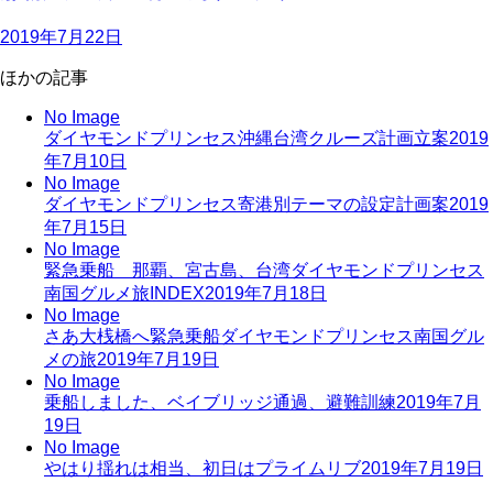
2019年7月22日
ほかの記事
No Image
ダイヤモンドプリンセス沖縄台湾クルーズ計画立案
2019
年7月10日
No Image
ダイヤモンドプリンセス寄港別テーマの設定計画案
2019
年7月15日
No Image
緊急乗船 那覇、宮古島、台湾ダイヤモンドプリンセス
南国グルメ旅INDEX
2019年7月18日
No Image
さあ大桟橋へ緊急乗船ダイヤモンドプリンセス南国グル
メの旅
2019年7月19日
No Image
乗船しました、ベイブリッジ通過、避難訓練
2019年7月
19日
No Image
やはり揺れは相当、初日はプライムリブ
2019年7月19日