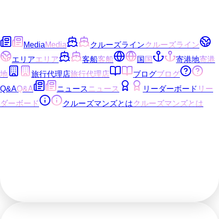
Media
Media
クルーズライン
クルーズライン
エリア
エリア
客船
客船
国
国
寄港地
寄港
地
旅行代理店
旅行代理店
ブログ
ブログ
Q&A
Q&A
ニュース
ニュース
リーダーボード
リー
ダーボード
クルーズマンズとは
クルーズマンズとは