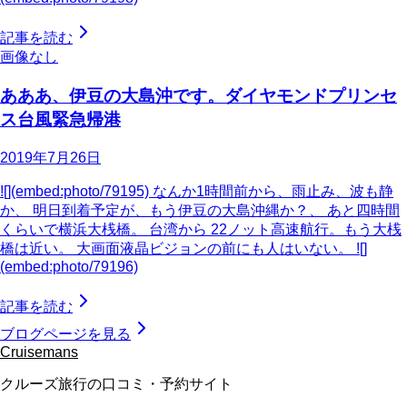
記事を読む
画像なし
あああ、伊豆の大島沖です。ダイヤモンドプリンセ
ス台風緊急帰港
2019年7月26日
![](embed:photo/79195) なんか1時間前から、雨止み、波も静
か、 明日到着予定が、もう伊豆の大島沖縄か？、 あと四時間
くらいで横浜大桟橋。 台湾から 22ノット高速航行。もう大桟
橋は近い。 大画面液晶ビジョンの前にも人はいない。 ![]
(embed:photo/79196)
記事を読む
ブログページを見る
Cruisemans
クルーズ旅行の口コミ・予約サイト