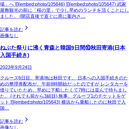
場」へ ![](embed:photo/105646) ![](embed:photo/105647) 武家
屋敷観光の前に「桜の里」で少し早めのランチを頂くことにし
ました。 (開店直後で直ぐに席に案内さ…
記事を読む
画像なし
ねぶた祭りに沸く青森と韓国9日間⑩秋田寄港(日本
入国手続き)
2023年9月24日
クルーズ6日目。寄港地は秋田です。 日本への入国手続きのた
めの整理券配布が、午前8時開始だったのですが レンタカーを
借りていたため、早めに下船したくて7時には並んで待ちまし
た。 (それでも前から3組目) 無事、グループ1のチケットをゲ
ット ![](embed:photo/105643) 横浜から乗船したのに秋田で入
国…
記事を読む
画像なし