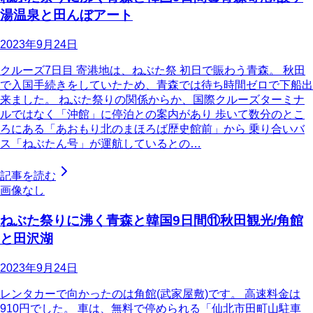
湯温泉と田んぼアート
2023年9月24日
クルーズ7日目 寄港地は、ねぶた祭 初日で賑わう青森。 秋田
で入国手続きをしていたため、青森では待ち時間ゼロで下船出
来ました。 ねぶた祭りの関係からか、国際クルーズターミナ
ルではなく「沖館」に停泊との案内があり 歩いて数分のとこ
ろにある「あおもり北のまほろば歴史館前」から 乗り合いバ
ス「ねぶたん号」が運航しているとの…
記事を読む
画像なし
ねぶた祭りに沸く青森と韓国9日間⑪秋田観光/角館
と田沢湖
2023年9月24日
レンタカーで向かったのは角館(武家屋敷)です。 高速料金は
910円でした。 車は、無料で停められる「仙北市田町山駐車