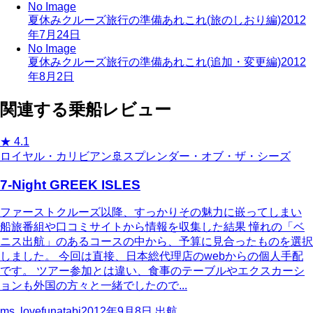
No Image
夏休みクルーズ旅行の準備あれこれ(旅のしおり編)
2012
年7月24日
No Image
夏休みクルーズ旅行の準備あれこれ(追加・変更編)
2012
年8月2日
関連する乗船レビュー
★
4.1
ロイヤル・カリビアン
🚢
スプレンダー・オブ・ザ・シーズ
7-Night GREEK ISLES
ファーストクルーズ以降、すっかりその魅力に嵌ってしまい
船旅番組や口コミサイトから情報を収集した結果 憧れの「ベ
ニス出航」のあるコースの中から、予算に見合ったものを選択
しました。 今回は直接、日本総代理店のwebからの個人手配
です。 ツアー参加とは違い、食事のテーブルやエクスカーシ
ョンも外国の方々と一緒でしたので...
ms. lovefunatabi
2012年9月8日
出航