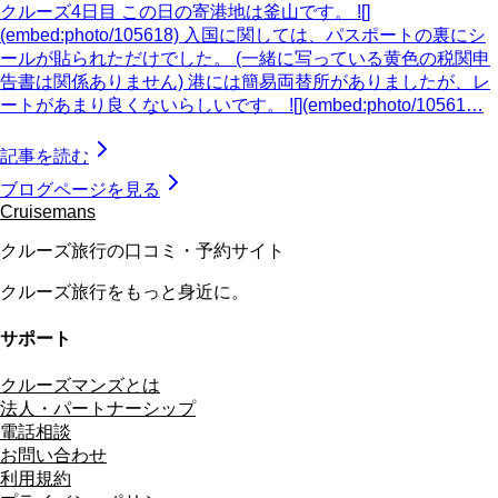
クルーズ4日目 この日の寄港地は釜山です。 ![]
(embed:photo/105618) 入国に関しては、パスポートの裏にシ
ールが貼られただけでした。 (一緒に写っている黄色の税関申
告書は関係ありません) 港には簡易両替所がありましたが、レ
ートがあまり良くないらしいです。 ![](embed:photo/10561…
記事を読む
ブログページを見る
Cruisemans
クルーズ旅行の口コミ・予約サイト
クルーズ旅行をもっと身近に。
サポート
クルーズマンズとは
法人・パートナーシップ
電話相談
お問い合わせ
利用規約