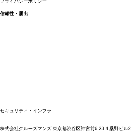
プライバシーポリシー
信頼性・届出
総合旅行業務取扱管理者
資格保有
適格請求書発行事業者
T3011301023586
SSL/TLS暗号化通信
セキュリティ・インフラ
株式会社クルーズマンズ
|
東京都渋谷区神宮前6-23-4 桑野ビル2