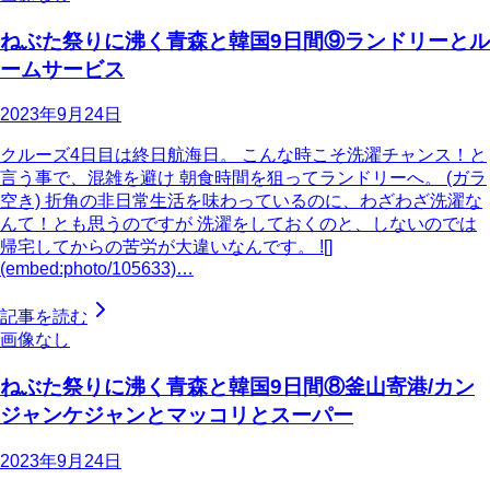
ねぶた祭りに沸く青森と韓国9日間⑨ランドリーとル
ームサービス
2023年9月24日
クルーズ4日目は終日航海日。 こんな時こそ洗濯チャンス！と
言う事で、混雑を避け 朝食時間を狙ってランドリーへ。 (ガラ
空き) 折角の非日常生活を味わっているのに、わざわざ洗濯な
んて！とも思うのですが 洗濯をしておくのと、しないのでは
帰宅してからの苦労が大違いなんです。 ![]
(embed:photo/105633)…
記事を読む
画像なし
ねぶた祭りに沸く青森と韓国9日間⑧釜山寄港/カン
ジャンケジャンとマッコリとスーパー
2023年9月24日