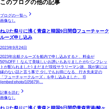
このブログの他の記事
ブログの一覧へ
画像なし
ねぶた祭りに沸く青森と韓国9日間⑬フューチャーク
ルーズ申し込み
2023年9月24日
2023年出航クルーズを船内で申し込みすると、料金が
50%OFF！ なんて美味しいお誘いもありましたが(パンフレッ
トが配られました) まだまだ現役サラリーマン故、我が家には
縁のない話と言う事で 少しでもお得になる、行き先未定の
「フューチャークルーズ」を申し込みました。 ![]
(embed:photo/105679)…
記事を読む
画像なし
ねぶた祭りに沸く青森と韓国9日間⑫青森寄港/酸ヶ