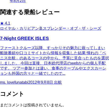
年8月2日
関連する乗船レビュー
★
4.1
ロイヤル・カリビアン
🚢
スプレンダー・オブ・ザ・シーズ
7-Night GREEK ISLES
ファーストクルーズ以降、すっかりその魅力に嵌ってしまい
船旅番組や口コミサイトから情報を収集した結果 憧れの「ベ
ニス出航」のあるコースの中から、予算に見合ったものを選択
しました。 今回は直接、日本総代理店のwebからの個人手配
です。 ツアー参加とは違い、食事のテーブルやエクスカーシ
ョンも外国の方々と一緒でしたので...
ms. lovefunatabi
2012年9月8日
出航
コメント
まだコメントは投稿されていません。