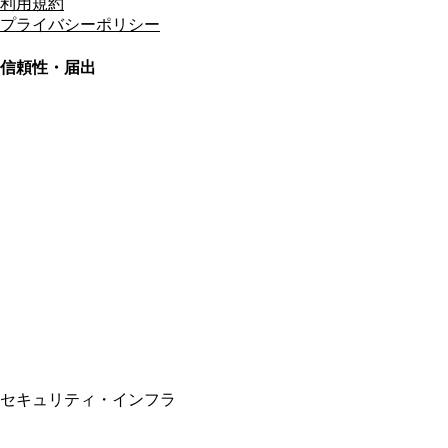
利用規約
プライバシーポリシー
信頼性・届出
総合旅行業務取扱管理者
資格保有
適格請求書発行事業者
T3011301023586
SSL/TLS暗号化通信
セキュリティ・インフラ