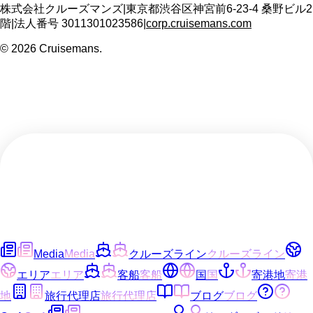
株式会社クルーズマンズ
|
東京都渋谷区神宮前6-23-4 桑野ビル2
階
|
法人番号
3011301023586
|
corp.cruisemans.com
©
2026
Cruisemans.
Media
Media
クルーズライン
クルーズライン
エリア
エリア
客船
客船
国
国
寄港地
寄港
地
旅行代理店
旅行代理店
ブログ
ブログ