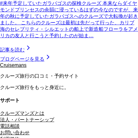
#来年予定していたガラパゴスの探検クルーズ 本来ならダイヤ
モンドプリンセスの余韻に浸っているはずの今なのですが、来
年の秋に予定していたガラパゴスへのクルーズで大転換が起き
ました。 こちらのクルーズは最初は先だって行った、カリブ
海のセレブリティ・シルエットの船上で新造船フローラをアメ
リカの友人と行こうと予約したのが始ま…
記事を読む
ブログページを見る
Cruisemans
クルーズ旅行の口コミ・予約サイト
クルーズ旅行をもっと身近に。
サポート
クルーズマンズとは
法人・パートナーシップ
電話相談
お問い合わせ