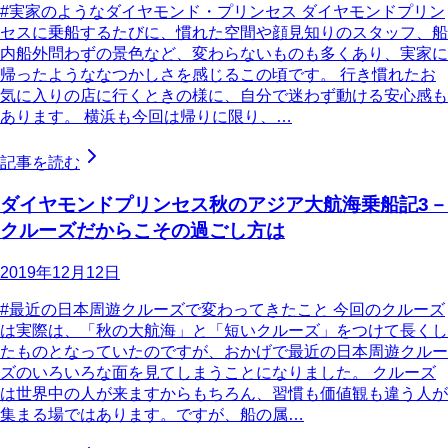
#実家のようなダイヤモンド・プリンセス ダイヤモンドプリン
セスに乗船するたびに、慣れた空間や顔見知りのスタッフ、船
内船外問わずの景色など、変わらないものも多くあり、実家に
帰ったようななつかしさを感じるこの頃です。 行き慣れたお
気に入りの店に行くときの様に、自分で迷わず動ける安心感も
あります。 横浜も今回は帰りに限り、…
記事を読む
ダイヤモンドプリンセス秋のアジア大航海乗船記3－
クルーズだからこその過ごし方は
2019年12月12日
#最近の日本周遊クルーズで変わってきたこと 今回のクルーズ
は実際は、「秋の大航海」と「短いクルーズ」をつけて長くし
たものとなっていたのですが、おかげで最近の日本周遊クルー
ズのいろいろな面を見てしまうことになりました。 クルーズ
は世界中の人が来ますからもちろん、習慣も価値観も違う人が
集まる場ではあります。ですが、船の属…