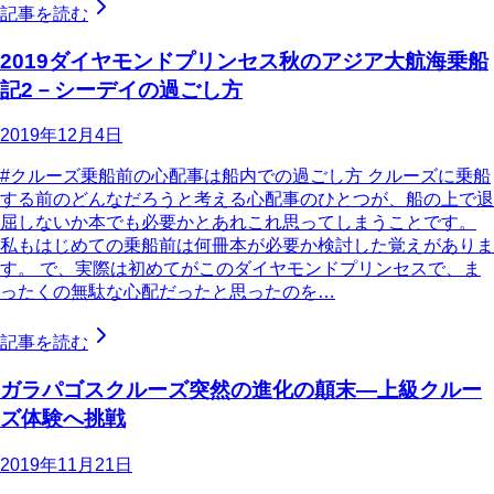
記事を読む
2019ダイヤモンドプリンセス秋のアジア大航海乗船
記2－シーデイの過ごし方
2019年12月4日
#クルーズ乗船前の心配事は船内での過ごし方 クルーズに乗船
する前のどんなだろうと考える心配事のひとつが、船の上で退
屈しないか本でも必要かとあれこれ思ってしまうことです。
私もはじめての乗船前は何冊本が必要か検討した覚えがありま
す。 で、実際は初めてがこのダイヤモンドプリンセスで、ま
ったくの無駄な心配だったと思ったのを…
記事を読む
ガラパゴスクルーズ突然の進化の顛末―上級クルー
ズ体験へ挑戦
2019年11月21日