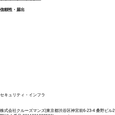
信頼性・届出
総合旅行業務取扱管理者
資格保有
適格請求書発行事業者
T3011301023586
SSL/TLS暗号化通信
セキュリティ・インフラ
株式会社クルーズマンズ
|
東京都渋谷区神宮前6-23-4 桑野ビル2