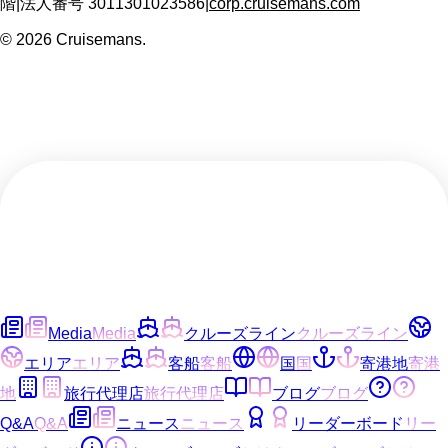
階
|
法人番号
3011301023586
|
corp.cruisemans.com
©
2026
Cruisemans.
Media
Media
クルーズライン
クルーズライン
エリア
エリア
客船
客船
国
国
寄港地
寄港
地
旅行代理店
旅行代理店
ブログ
ブログ
Q&A
Q&A
ニュース
ニュース
リーダーボード
リー