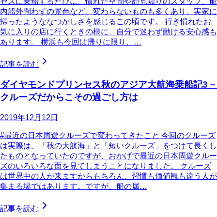
セスに乗船するたびに、慣れた空間や顔見知りのスタッフ、船
内船外問わずの景色など、変わらないものも多くあり、実家に
帰ったようななつかしさを感じるこの頃です。 行き慣れたお
気に入りの店に行くときの様に、自分で迷わず動ける安心感も
あります。 横浜も今回は帰りに限り、…
記事を読む
ダイヤモンドプリンセス秋のアジア大航海乗船記3－
クルーズだからこその過ごし方は
2019年12月12日
#最近の日本周遊クルーズで変わってきたこと 今回のクルーズ
は実際は、「秋の大航海」と「短いクルーズ」をつけて長くし
たものとなっていたのですが、おかげで最近の日本周遊クルー
ズのいろいろな面を見てしまうことになりました。 クルーズ
は世界中の人が来ますからもちろん、習慣も価値観も違う人が
集まる場ではあります。ですが、船の属…
記事を読む