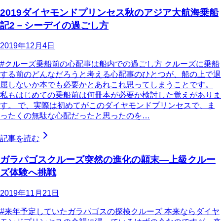
2019ダイヤモンドプリンセス秋のアジア大航海乗船
記2－シーデイの過ごし方
2019年12月4日
#クルーズ乗船前の心配事は船内での過ごし方 クルーズに乗船
する前のどんなだろうと考える心配事のひとつが、船の上で退
屈しないか本でも必要かとあれこれ思ってしまうことです。
私もはじめての乗船前は何冊本が必要か検討した覚えがありま
す。 で、実際は初めてがこのダイヤモンドプリンセスで、ま
ったくの無駄な心配だったと思ったのを…
記事を読む
ガラパゴスクルーズ突然の進化の顛末―上級クルー
ズ体験へ挑戦
2019年11月21日
#来年予定していたガラパゴスの探検クルーズ 本来ならダイヤ