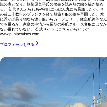
旅の虜となり、故柳原良平氏の著書を読み船の絵を描き始め
る。 初代さんふらわあや初代にっぽん丸にも乗船したが、そ
の後二十数年のブランクを経て船旅と船の絵を再開した。 水
に浮かぶ乗り物なら渡し船からカーフェリー、離島航路等なん
でも乗るが、家庭の事情から長期の外航クルーズ客船にはなか
なか乗れていない。 公式サイトはこちらからどうぞ
www.punipcruises.com
プロフィールを見る