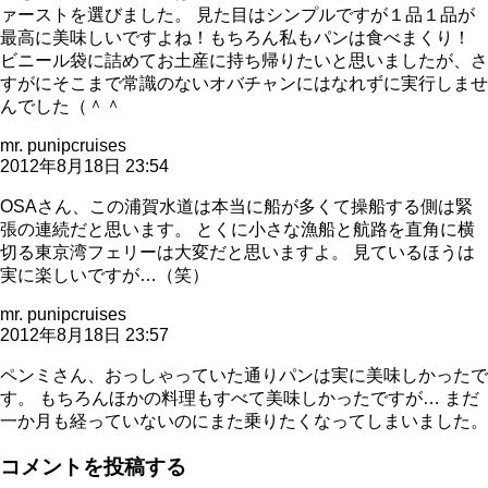
ァーストを選びました。 見た目はシンプルですが１品１品が
最高に美味しいですよね！もちろん私もパンは食べまくり！
ビニール袋に詰めてお土産に持ち帰りたいと思いましたが、さ
すがにそこまで常識のないオバチャンにはなれずに実行しませ
んでした（＾＾ゞ
mr. punipcruises
2012年8月18日 23:54
OSAさん、この浦賀水道は本当に船が多くて操船する側は緊
張の連続だと思います。 とくに小さな漁船と航路を直角に横
切る東京湾フェリーは大変だと思いますよ。 見ているほうは
実に楽しいですが…（笑）
mr. punipcruises
2012年8月18日 23:57
ペンミさん、おっしゃっていた通りパンは実に美味しかったで
す。 もちろんほかの料理もすべて美味しかったですが… まだ
一か月も経っていないのにまた乗りたくなってしまいました。
コメントを投稿する