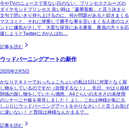
今やTVのニュースで見ない日のない、プリンセスクルーズの
ダイヤモンドプリンセス 良い時は「豪華客船」と言う決まり
文句で思いきり持ち上げるのに、何か問題があると叩きまくる
マスコミと、それに便乗して勝手な事を言いまくる人達のコメ
ントに嫌気がさして、大変な状況にある乗客、乗員の方々を応
援しようとTwitterに #がんばれ…
記事を読む
ウッドバーニングアートの新作
2020年2月5日
かなりテキトーでおっちょこちょいの私は1日に何度となく探
し物をしているのですが（自慢するな！）、先日、やはり画材
関係の探し物をしていたら偶然、A4ぐらいの大きさの未使用
のシナベニヤ板を発見しました！ よし、これは神様が私に久
しぶりにウッドバーニングアートをやりなさい！と言うお告げ
に違いない！ と普段は神様なんかまるで…
記事を読む