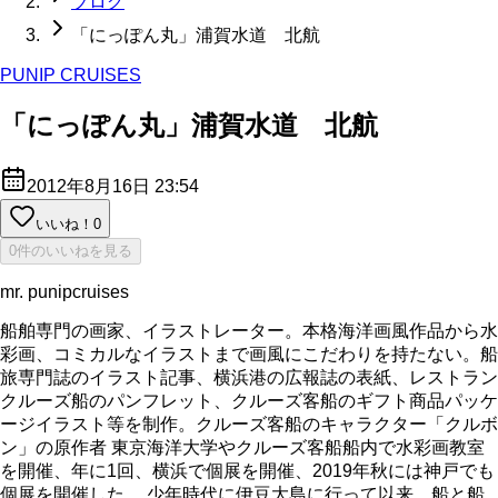
ブログ
「にっぽん丸」浦賀水道 北航
PUNIP CRUISES
「にっぽん丸」浦賀水道 北航
2012年8月16日 23:54
いいね！
0
0件のいいねを見る
mr. punipcruises
船舶専門の画家、イラストレーター。本格海洋画風作品から水
彩画、コミカルなイラストまで画風にこだわりを持たない。船
旅専門誌のイラスト記事、横浜港の広報誌の表紙、レストラン
クルーズ船のパンフレット、クルーズ客船のギフト商品パッケ
ージイラスト等を制作。クルーズ客船のキャラクター「クルボ
ン」の原作者 東京海洋大学やクルーズ客船船内で水彩画教室
を開催、年に1回、横浜で個展を開催、2019年秋には神戸でも
個展を開催した。 少年時代に伊豆大島に行って以来、船と船