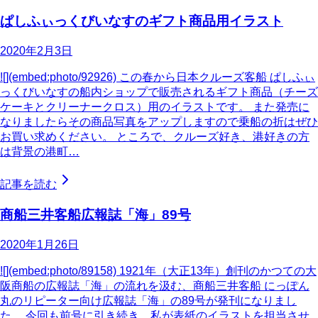
ぱしふぃっくびいなすのギフト商品用イラスト
2020年2月3日
![](embed:photo/92926) この春から日本クルーズ客船 ぱしふぃ
っくびいなすの船内ショップで販売されるギフト商品（チーズ
ケーキとクリーナークロス）用のイラストです。 また発売に
なりましたらその商品写真をアップしますので乗船の折はぜひ
お買い求めください。 ところで、クルーズ好き、港好きの方
は背景の港町…
記事を読む
商船三井客船広報誌「海」89号
2020年1月26日
![](embed:photo/89158) 1921年（大正13年）創刊のかつての大
阪商船の広報誌「海」の流れを汲む、商船三井客船 にっぽん
丸のリピーター向け広報誌「海」の89号が発刊になりまし
た。 今回も前号に引き続き、私が表紙のイラストを担当させ