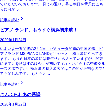
ていただいております。 見ての通り、昇る朝日を背景にこち
らに向かっ…
記事を読む
ピアノ ランド、もうすぐ横浜初来航！
2020年1月24日
いよいよ一週間後の2月1日、バミューダ船籍の中国客船、ピ
アノランド MS PIANO LANDが「やっと」横浜港にやってき
ます。 もう西日本の港には昨年秋から入っていますが、関東
にまで足を延ばすのは今回が初めて 7万トン足らずの中型クル
ーズ客船ですが、横浜港の初入港客船はこの船が最初なのでと
ても楽しみです。 もともと…
記事を読む
さんふらわあの系譜
2020年1月22日