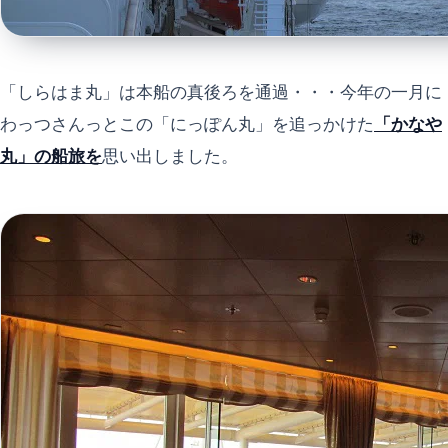
「しらはま丸」は本船の真後ろを通過・・・今年の一月に
わっつさんっとこの「にっぽん丸」を追っかけた
「かなや
丸」の船旅を
思い出しました。