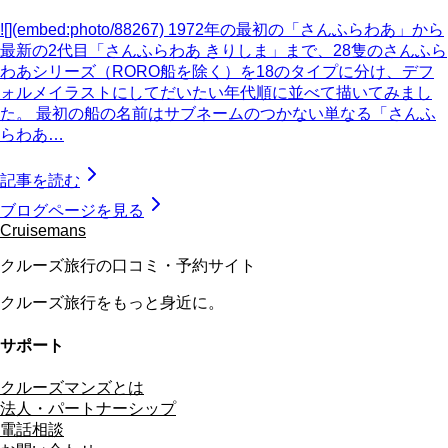
![](embed:photo/88267) 1972年の最初の「さんふらわあ」から
最新の2代目「さんふらわあ きりしま」まで、28隻のさんふら
わあシリーズ（RORO船を除く）を18のタイプに分け、デフ
ォルメイラストにしてだいたい年代順に並べて描いてみまし
た。 最初の船の名前はサブネームのつかない単なる「さんふ
らわあ…
記事を読む
ブログページを見る
Cruisemans
クルーズ旅行の口コミ・予約サイト
クルーズ旅行をもっと身近に。
サポート
クルーズマンズとは
法人・パートナーシップ
電話相談