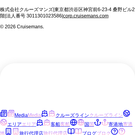
株式会社クルーズマンズ
|
東京都渋谷区神宮前6-23-4 桑野ビル2
階
|
法人番号
3011301023586
|
corp.cruisemans.com
©
2026
Cruisemans.
Media
Media
クルーズライン
クルーズライン
エリア
エリア
客船
客船
国
国
寄港地
寄港
地
旅行代理店
旅行代理店
ブログ
ブログ