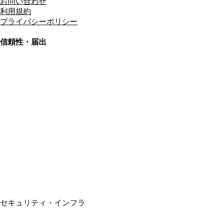
お問い合わせ
利用規約
プライバシーポリシー
信頼性・届出
総合旅行業務取扱管理者
資格保有
適格請求書発行事業者
T3011301023586
SSL/TLS暗号化通信
セキュリティ・インフラ