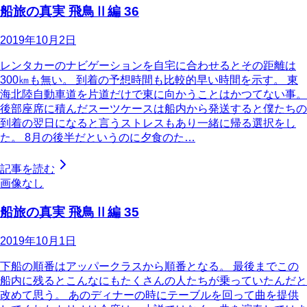
船旅の真実 飛鳥Ⅱ編 36
2019年10月2日
レンタカーのナビゲーションを自宅に合わせるとその距離は
300㎞も無い。 到着の予想時間も比較的早い時間を示す。 東
海北陸自動車道を片道だけで東に向かうことはかつてない事。
後部座席に積んだスーツケースは船内から発送すると僕たちの
到着の翌日になると言うストレスもあり一緒に帰る選択をし
た。 8月の後半だというのに夕食のた…
記事を読む
画像なし
船旅の真実 飛鳥Ⅱ編 35
2019年10月1日
下船の順番はアッパークラスから順番となる。 最後までこの
船内に残るとこんなにもたくさんの人たちが乗っていたんだと
改めて思う。 あのディナーの時にテーブルを回って曲を提供