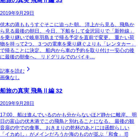
船旅の真実 飛鳥Ⅱ編 33
2019年9月29日
伏木の港ももうすぐそこに迫った朝。 洋上から見る、飛鳥か
ら見る最後の朝日。 今日、下船をして金沢回りで「新幹線」
を乗り継いで岐阜羽島まで帰る予定を直前で変更。 重たい荷
物を持って2つ、３つの電車を乗り継ぐよりも「レンタカー」
で帰ることに決定。 船内から車の予約を取り付け一安心の後
に最後の朝食へ。 リドグリルでのバイキ…
記事を読む
画像なし
船旅の真実 飛鳥Ⅱ編 32
2019年9月28日
17:00、船は進んでいるのかも分からないほど静かに離岸。 明
日の富山の伏木港でこの飛鳥と別れることになる。 最後の観
音扉の中での食事。 おきまりの乾杯のあとには函館らしい
「イカめし」がメインだろうか海のものが並ぶ「和食」 ![]