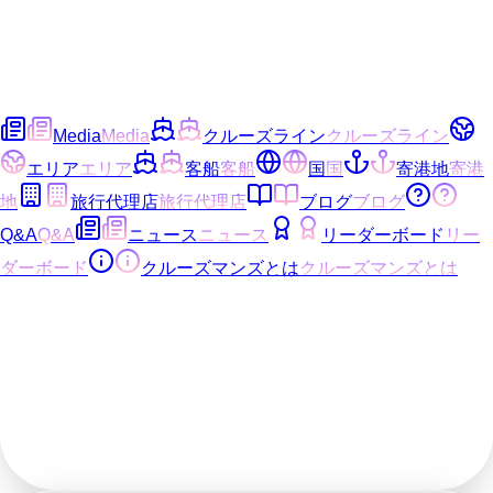
Media
Media
クルーズライン
クルーズライン
エリア
エリア
客船
客船
国
国
寄港地
寄港
地
旅行代理店
旅行代理店
ブログ
ブログ
Q&A
Q&A
ニュース
ニュース
リーダーボード
リー
ダーボード
クルーズマンズとは
クルーズマンズとは