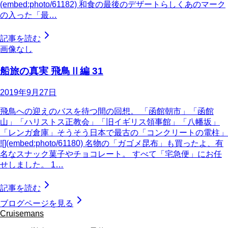
(embed:photo/61182) 和食の最後のデザートらしくあのマーク
の入った「最…
記事を読む
画像なし
船旅の真実 飛鳥Ⅱ編 31
2019年9月27日
飛鳥への迎えのバスを待つ間の回想。 「函館朝市」「函館
山」「ハリストス正教会」「旧イギリス領事館」「八幡坂」
「レンガ倉庫」そうそう日本で最古の「コンクリートの電柱」
![](embed:photo/61180) 名物の「ガゴメ昆布」も買ったよ、有
名なスナック菓子やチョコレート。 すべて「宅急便」にお任
せしました。 1…
記事を読む
ブログページを見る
Cruisemans