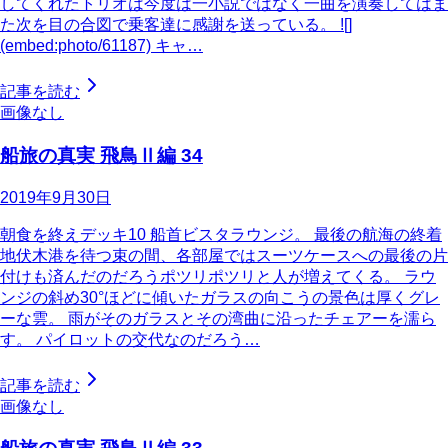
してくれたトリオは今度は一小説ではなく一曲を演奏してはま
た次を目の合図で乗客達に感謝を送っている。 ![]
(embed:photo/61187) キャ…
記事を読む
画像なし
船旅の真実 飛鳥Ⅱ編 34
2019年9月30日
朝食を終えデッキ10 船首ビスタラウンジ。 最後の航海の終着
地伏木港を待つ束の間、各部屋ではスーツケースへの最後の片
付けも済んだのだろうポツリポツリと人が増えてくる。 ラウ
ンジの斜め30°ほどに傾いたガラスの向こうの景色は厚くグレ
ーな雲。 雨がそのガラスとその湾曲に沿ったチェアーを濡ら
す。 パイロットの交代なのだろう…
記事を読む
画像なし