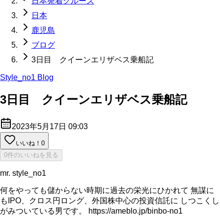
日本発着クルーズ
日本
鹿児島
ブログ
3日目 クイーンエリザベス乗船記
Style_no1 Blog
3日目 クイーンエリザベス乗船記
2023年5月17日 09:03
いいね！
0
0件のいいねを見る
mr. style_no1
何をやっても儲からない時期に過去の栄光にひかれて 無謀に
もIPO、クロス円ロング、外国株中心の投資信託に しつこくし
がみついている男です。 https://ameblo.jp/binbo-no1