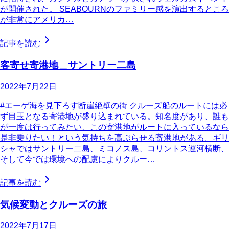
が開催された。 SEABOURNのファミリー感を演出するところ
が非常にアメリカ…
記事を読む
客寄せ寄港地＿サントリー二島
2022年7月22日
#エーゲ海を見下ろす断崖絶壁の街 クルーズ船のルートには必
ず目玉となる寄港地が盛り込まれている。知名度があり、誰も
が一度は行ってみたい、この寄港地がルートに入っているなら
是非乗りたい！という気持ちを高ぶらせる寄港地がある。ギリ
シャではサントリー二島、ミコノス島、コリントス運河横断、
そして今では環境への配慮によりクルー…
記事を読む
気候変動とクルーズの旅
2022年7月17日