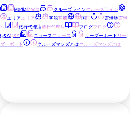
Media
Media
クルーズライン
クルーズライン
エリア
エリア
客船
客船
国
国
寄港地
寄港
地
旅行代理店
旅行代理店
ブログ
ブログ
Q&A
Q&A
ニュース
ニュース
リーダーボード
リー
ダーボード
クルーズマンズとは
クルーズマンズとは