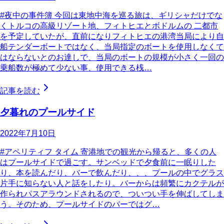
#夜中の事件簿 今回は東地中海を巡る旅は、ギリシャだけでな
くトルコの高級リゾート地、フィトヒエとボドルムの 二都市
を予定していたが、直前になりフィトヒエの港湾当局により自
船テンダーボートではなく、当局指定のボートを使用しなくて
はならないとのお達しで、当局のボートの規模が小さく一回の
乗船数が極めて少ない事、使用できる桟…
記事を読む
夕暮れのプールサイド
2022年7月10日
#アペリティフ タイム 寄港地での観光から帰ると、多くの人
はプールサイドで過ごす。サンベッドで夕食前に一眠りした
り、本を読んだり、バーで飲んだり、、、プールの中でグラス
片手に知らない人と話をしたり。バーからは頻繁にカクテルが
作られパスアラウンドされるので、ついつい手を伸ばしてしま
う。そのため、プールサイドのバーではグ…