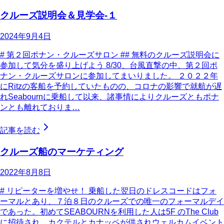
クルーズ説明会＆見学会-１
2024年9月4日
# 第２回ポナン・クルーズサロン ## 無料のクルーズ説明会に
参加して気分を盛り上げよう 8/30、台風直撃の中、第２回ポ
ナン・クルーズサロンに参加してまいりました。 ２０２２年
にRitzの客船を予約していたものの、コロナの影響で就航が遅
れSeabournに乗船して以来、諸事情によりクルーズともポナ
ンとも離れておりま…
記事を読む
クルーズ船のマーケティング
2022年8月8日
# リピーターを増やせ！ 乗船した翌日のドレスコードはフォ
ーマルとあり、７泊８日のクルーズでの唯一のフォーマルデイ
であった。初めてSEABOURNを利用した人は5F のThe Club
に招待され、カクテルとカナッペが供されウェルカムイベント