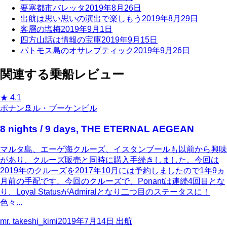
要塞都市バレッタ
2019年8月26日
出航は思い思いの演出で楽しもう
2019年8月29日
客層の塩梅
2019年9月1日
四方山話は情報の宝庫
2019年9月15日
パトモス島のオサレブティック
2019年9月26日
関連する乗船レビュー
★
4.1
ポナン
🚢
ル・ブーケンビル
8 nights / 9 days, THE ETERNAL AEGEAN
マルタ島、エーゲ海クルーズ、イスタンブールも以前から興味
があり、クルーズ販売と同時に購入手続きしました。今回は
2019年のクルーズを2017年10月には予約しましたので1年9ヵ
月前の手配です。今回のクルーズで、Ponantは連続4回目とな
り、Loyal StatusがAdmiralとなり二つ目のステータスに！
色々...
mr. takeshi_kimi
2019年7月14日
出航