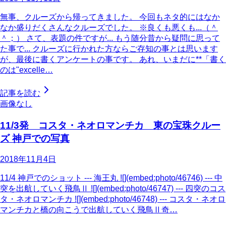
無事、クルーズから帰ってきました。 今回もネタ的にはなか
なか盛りだくさんなクルーズでした。 ※良くも悪くも...（＾
＾；） さて、表題の件ですが... もう随分昔から疑問に思って
た事で... クルーズに行かれた方ならご存知の事とは思います
が、最後に書くアンケートの事です。 あれ、いまだに**「書く
のは"excelle…
記事を読む
画像なし
11/3発 コスタ・ネオロマンチカ 東の宝珠クルー
ズ 神戸での写真
2018年11月4日
11/4 神戸でのショット --- 海王丸 ![](embed:photo/46746) --- 中
突を出航していく飛鳥Ⅱ ![](embed:photo/46747) --- 四突のコス
タ・ネオロマンチカ ![](embed:photo/46748) --- コスタ・ネオロ
マンチカと橋の向こうで出航していく飛鳥Ⅱ奇…