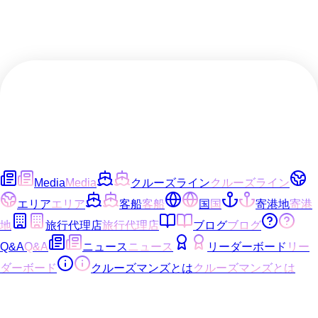
Media
Media
クルーズライン
クルーズライン
エリア
エリア
客船
客船
国
国
寄港地
寄港
地
旅行代理店
旅行代理店
ブログ
ブログ
Q&A
Q&A
ニュース
ニュース
リーダーボード
リー
ダーボード
クルーズマンズとは
クルーズマンズとは