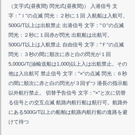
（文字式(昼夜間) 閃光式(昼夜間)） 入港信号 文
字："Ｉ"の点滅 閃光：２秒に１回 入航船は入航可。
500G/T以上は出航禁止 出港信号 文字："Ｏ"の点滅
閃光：２秒に１回赤が閃光 出航船は出航可。
500G/T以上は入航禁止 自由信号 文字："Ｆ"の点滅
閃光：３秒の間に順次に赤と白の閃光が１回
5,000G/T(油輸送船は1,000)以上入は出航禁止。その
他は入出航可 禁止信号 文字："×"の点滅 閃光：６秒
の間に順次に赤と白の閃光が３回ずつ 港長の指示船
以外航行禁止。 切替予告信号 文字："×"と次に切替
る信号との交互点滅 航路内航行船は航行可。航路外
にある500G/T以上の船舶は航路内航行船の進路を避
けて待つ