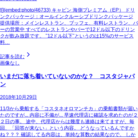
![](embed:photo/46733) キャビン 海側プレミアム（EP） ドリ
ンクパッケージ：オールインクルーシブドリンクパッケージ
提供場所：メインレストラン、ブッフェ、有料レストラン、バ
ーの営業中 すべてのレストランやバーで12ドル以下のドリン
クが飲み放題です。 "12ドル以下"というのは15%のサービス
料…
記事を読む
画像なし
いまだに落ち着いていないのかな？ コスタジャパ
ン
2018年10月29日
11/3から乗船する「コスタネオロマンチカ」の乗船書類が届い
たのですが... 内容に不備が... 早速代理店に確認を求めたのが２
２日の事。 途中、代理店からは幾度も連絡は来てますが、毎
回、「回答が来ない」という内容。 どうなっているんですか
ね？？？ 確認してる内容は、単純な算数の結果なので。 しか