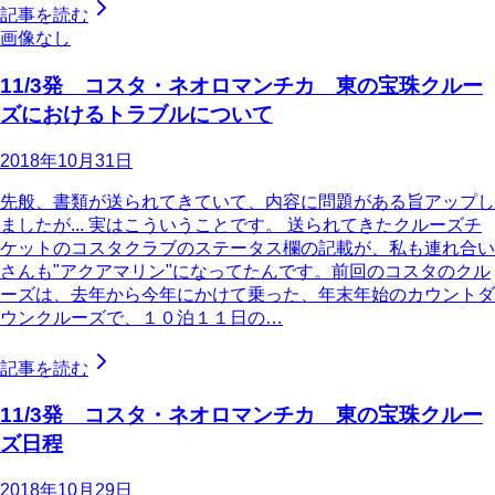
記事を読む
画像なし
11/3発 コスタ・ネオロマンチカ 東の宝珠クルー
ズにおけるトラブルについて
2018年10月31日
先般、書類が送られてきていて、内容に問題がある旨アップし
ましたが... 実はこういうことです。 送られてきたクルーズチ
ケットのコスタクラブのステータス欄の記載が、私も連れ合い
さんも"アクアマリン"になってたんです。前回のコスタのクル
ーズは、去年から今年にかけて乗った、年末年始のカウントダ
ウンクルーズで、１０泊１１日の…
記事を読む
11/3発 コスタ・ネオロマンチカ 東の宝珠クルー
ズ日程
2018年10月29日