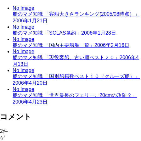
No Image
船のマメ知識 「客船大きさランキング(2005/08時点）」
2006年1月21日
No Image
船のマメ知識 「SOLAS条約」
2006年1月28日
No Image
船のマメ知識 「国内主要船舶一覧」
2006年2月16日
No Image
船のマメ知識 「現役客船、古い順ベスト２０」
2006年4
月13日
No Image
船のマメ知識 「国別船籍数ベスト１０（クルーズ船）」
2006年4月20日
No Image
船のマメ知識 「世界最長のフェリー。20cmの攻防？」
2006年4月23日
コメント
2
件
ゲ