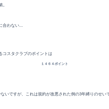
第。
わない...
るコスタクラブのポイントは
１４６４ポイント
いですが、これは規約が改悪された例の3年縛りのせいで、2