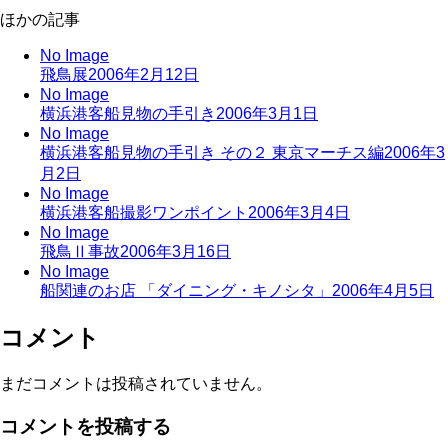
ほかの記事
No Image
飛鳥展
2006年2月12日
No Image
横浜港客船見物の手引き
2006年3月1日
No Image
横浜港客船見物の手引き その２ 東京マーチス編
2006年3
月2日
No Image
横浜港客船撮影ワンポイント
2006年3月4日
No Image
飛鳥Ⅱ事故
2006年3月16日
No Image
船関連のお店 「ダイニング・キノシタ」
2006年4月5日
コメント
まだコメントは投稿されていません。
コメントを投稿する