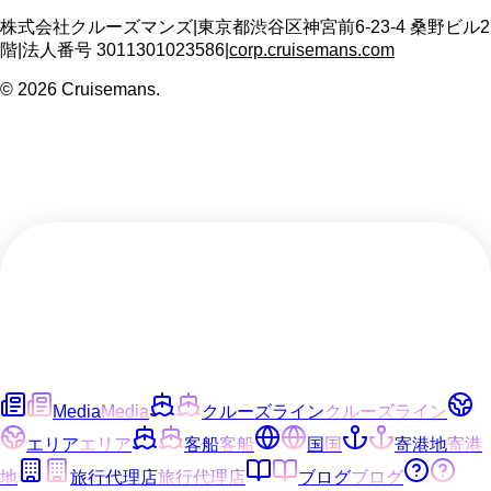
株式会社クルーズマンズ
|
東京都渋谷区神宮前6-23-4 桑野ビル2
階
|
法人番号
3011301023586
|
corp.cruisemans.com
©
2026
Cruisemans.
Media
Media
クルーズライン
クルーズライン
エリア
エリア
客船
客船
国
国
寄港地
寄港
地
旅行代理店
旅行代理店
ブログ
ブログ