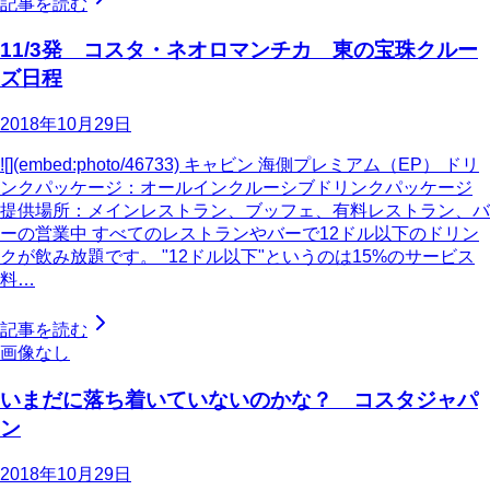
記事を読む
11/3発 コスタ・ネオロマンチカ 東の宝珠クルー
ズ日程
2018年10月29日
![](embed:photo/46733) キャビン 海側プレミアム（EP） ドリ
ンクパッケージ：オールインクルーシブドリンクパッケージ
提供場所：メインレストラン、ブッフェ、有料レストラン、バ
ーの営業中 すべてのレストランやバーで12ドル以下のドリン
クが飲み放題です。 "12ドル以下"というのは15%のサービス
料…
記事を読む
画像なし
いまだに落ち着いていないのかな？ コスタジャパ
ン
2018年10月29日