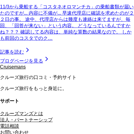
11/3から乗船する「コスタネオロマンチカ」の乗船書類が届い
たのですが... 内容に不備が... 早速代理店に確認を求めたのが２
２日の事。 途中、代理店からは幾度も連絡は来てますが、毎
回、「回答が来ない」という内容。 どうなっているんですか
ね？？？ 確認してる内容は、単純な算数の結果なので。 しか
も前回のコスタでのク…
記事を読む
ブログページを見る
Cruisemans
クルーズ旅行の口コミ・予約サイト
クルーズ旅行をもっと身近に。
サポート
クルーズマンズとは
法人・パートナーシップ
電話相談
お問い合わせ