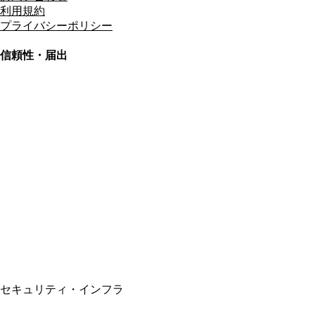
利用規約
プライバシーポリシー
信頼性・届出
総合旅行業務取扱管理者
資格保有
適格請求書発行事業者
T3011301023586
SSL/TLS暗号化通信
セキュリティ・インフラ