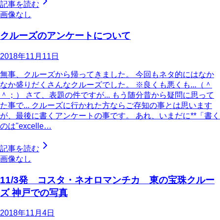
記事を読む
画像なし
クルーズのアンケートについて
2018年11月11日
無事、クルーズから帰ってきました。 今回もネタ的にはなか
なか盛りだくさんなクルーズでした。 ※良くも悪くも...（＾
＾；） さて、表題の件ですが... もう随分昔から疑問に思って
た事で... クルーズに行かれた方ならご存知の事とは思います
が、最後に書くアンケートの事です。 あれ、いまだに**「書く
のは"excelle…
記事を読む
画像なし
11/3発 コスタ・ネオロマンチカ 東の宝珠クルー
ズ 神戸での写真
2018年11月4日