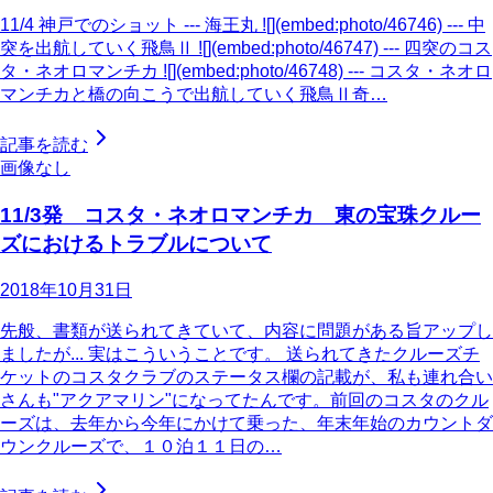
11/4 神戸でのショット --- 海王丸 ![](embed:photo/46746) --- 中
突を出航していく飛鳥Ⅱ ![](embed:photo/46747) --- 四突のコス
タ・ネオロマンチカ ![](embed:photo/46748) --- コスタ・ネオロ
マンチカと橋の向こうで出航していく飛鳥Ⅱ奇…
記事を読む
画像なし
11/3発 コスタ・ネオロマンチカ 東の宝珠クルー
ズにおけるトラブルについて
2018年10月31日
先般、書類が送られてきていて、内容に問題がある旨アップし
ましたが... 実はこういうことです。 送られてきたクルーズチ
ケットのコスタクラブのステータス欄の記載が、私も連れ合い
さんも"アクアマリン"になってたんです。前回のコスタのクル
ーズは、去年から今年にかけて乗った、年末年始のカウントダ
ウンクルーズで、１０泊１１日の…