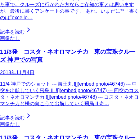
た事で... クルーズに行かれた方ならご存知の事とは思います
が、最後に書くアンケートの事です。 あれ、いまだに**「書く
のは"excelle…
記事を読む
画像なし
11/3発 コスタ・ネオロマンチカ 東の宝珠クルー
ズ 神戸での写真
2018年11月4日
11/4 神戸でのショット --- 海王丸 ![](embed:photo/46746) --- 中
突を出航していく飛鳥Ⅱ ![](embed:photo/46747) --- 四突のコス
タ・ネオロマンチカ ![](embed:photo/46748) --- コスタ・ネオロ
マンチカと橋の向こうで出航していく飛鳥Ⅱ奇…
記事を読む
画像なし
11/3発 コスタ・ネオロマンチカ 東の宝珠クルー