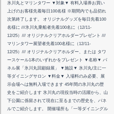
氷川丸とマリンタワー ▼対象▼ 有料入場券お買い
上げのお客様先着毎日100名様 ※期間内でも品切れ
次第終了します。 オリジナルグッズを毎日先着100
名様に ///氷川丸乗船者先着100名に（12/11-
12/25）/// オリジナルクリアホルダープレゼント ///
マリンタワー展望者先着100名様に（12/11-
12/25）/// オリジナルクリアホルダー、または タワ
ースケール1本のいずれかをプレゼント ▼名称▼ パ
ネル展「氷川丸回顧録展」 ▼施設▼ 氷川丸/主に一
等ダイニングサロン ▼料金▼ 入場料のみ必要、展
示会場へは無料入場できます 45年間の氷川丸の歴
史をご紹介します 氷川丸の現役当時の活躍から、山
下公園に係留されて現在に至るまでの歴史を、パネ
ルでご紹介します。 開催場所も「一等ダイニングル