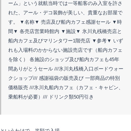
ーム」という就航当時では一等船客のみ入室を許さ
れた、アール・デコ装飾が美しい、貴重なお部屋で
す。 ▼名称▼ 売店及び船内カフェ感謝セール ▼時
間▼ 各売店営業時館内 ▼施設▼ 氷川丸桟橋売店と
船内カフェ及びマリンタワー1階売店 ▼参考▼ いず
れも入場料のかからない施設売店です（船内カフェ
を除く） 各施設のショップ及び船内カフェも45年
間ありがとうセール ///氷川丸桟橋入口ボードウォー
クショップ/// 感謝福袋の販売及び 一部商品の特別
価格販売 ///氷川丸船内カフェ（カフェ・キャビン、
乗船料が必要）/// ドリンク類50円引き
というわけで、半額で入場。