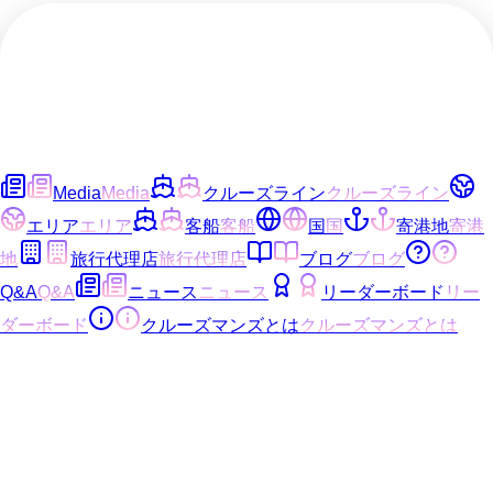
Media
Media
クルーズライン
クルーズライン
エリア
エリア
客船
客船
国
国
寄港地
寄港
地
旅行代理店
旅行代理店
ブログ
ブログ
Q&A
Q&A
ニュース
ニュース
リーダーボード
リー
ダーボード
クルーズマンズとは
クルーズマンズとは