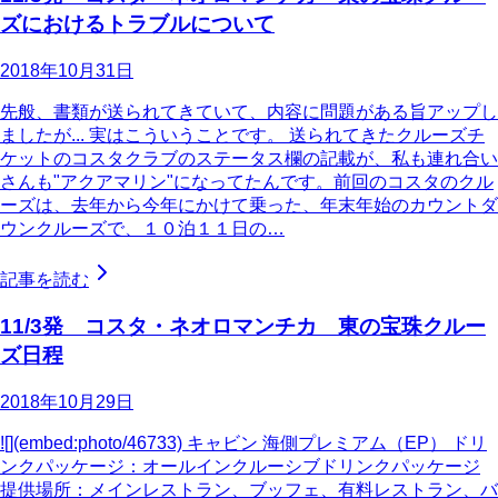
ズにおけるトラブルについて
2018年10月31日
先般、書類が送られてきていて、内容に問題がある旨アップし
ましたが... 実はこういうことです。 送られてきたクルーズチ
ケットのコスタクラブのステータス欄の記載が、私も連れ合い
さんも"アクアマリン"になってたんです。前回のコスタのクル
ーズは、去年から今年にかけて乗った、年末年始のカウントダ
ウンクルーズで、１０泊１１日の…
記事を読む
11/3発 コスタ・ネオロマンチカ 東の宝珠クルー
ズ日程
2018年10月29日
![](embed:photo/46733) キャビン 海側プレミアム（EP） ドリ
ンクパッケージ：オールインクルーシブドリンクパッケージ
提供場所：メインレストラン、ブッフェ、有料レストラン、バ