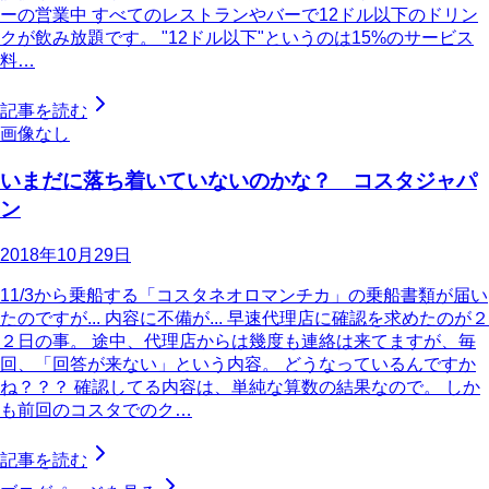
ーの営業中 すべてのレストランやバーで12ドル以下のドリン
クが飲み放題です。 "12ドル以下"というのは15%のサービス
料…
記事を読む
画像なし
いまだに落ち着いていないのかな？ コスタジャパ
ン
2018年10月29日
11/3から乗船する「コスタネオロマンチカ」の乗船書類が届い
たのですが... 内容に不備が... 早速代理店に確認を求めたのが２
２日の事。 途中、代理店からは幾度も連絡は来てますが、毎
回、「回答が来ない」という内容。 どうなっているんですか
ね？？？ 確認してる内容は、単純な算数の結果なので。 しか
も前回のコスタでのク…
記事を読む