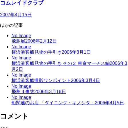
コムレイドクラブ
2007年4月15日
ほかの記事
No Image
飛鳥展
2006年2月12日
No Image
横浜港客船見物の手引き
2006年3月1日
No Image
横浜港客船見物の手引き その２ 東京マーチス編
2006年3
月2日
No Image
横浜港客船撮影ワンポイント
2006年3月4日
No Image
飛鳥Ⅱ事故
2006年3月16日
No Image
船関連のお店 「ダイニング・キノシタ」
2006年4月5日
コメント