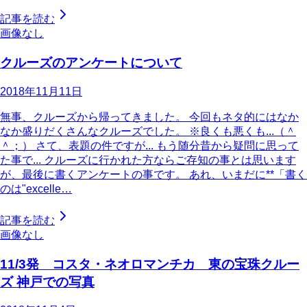
記事を読む
画像なし
クルーズのアンケートについて
2018年11月11日
無事、クルーズから帰ってきました。 今回もネタ的にはなか
なか盛りだくさんなクルーズでした。 ※良くも悪くも...（＾
＾；） さて、表題の件ですが... もう随分昔から疑問に思って
た事で... クルーズに行かれた方ならご存知の事とは思います
が、最後に書くアンケートの事です。 あれ、いまだに**「書く
のは"excelle…
記事を読む
画像なし
11/3発 コスタ・ネオロマンチカ 東の宝珠クルー
ズ 神戸での写真