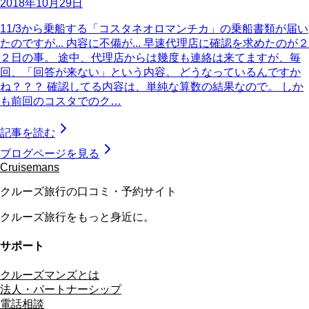
2018年10月29日
11/3から乗船する「コスタネオロマンチカ」の乗船書類が届い
たのですが... 内容に不備が... 早速代理店に確認を求めたのが２
２日の事。 途中、代理店からは幾度も連絡は来てますが、毎
回、「回答が来ない」という内容。 どうなっているんですか
ね？？？ 確認してる内容は、単純な算数の結果なので。 しか
も前回のコスタでのク…
記事を読む
ブログページを見る
Cruisemans
クルーズ旅行の口コミ・予約サイト
クルーズ旅行をもっと身近に。
サポート
クルーズマンズとは
法人・パートナーシップ
電話相談