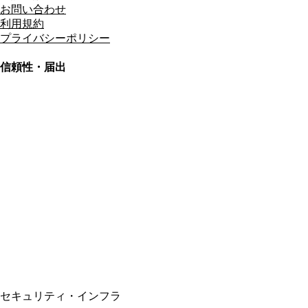
お問い合わせ
利用規約
プライバシーポリシー
信頼性・届出
総合旅行業務取扱管理者
資格保有
適格請求書発行事業者
T3011301023586
SSL/TLS暗号化通信
セキュリティ・インフラ