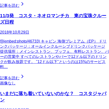
記事を読む
11/3発 コスタ・ネオロマンチカ 東の宝珠クルー
ズ日程
2018年10月29日
![](embed:photo/46733) キャビン 海側プレミアム（EP） ドリ
ンクパッケージ：オールインクルーシブドリンクパッケージ
提供場所：メインレストラン、ブッフェ、有料レストラン、バ
ーの営業中 すべてのレストランやバーで12ドル以下のドリン
クが飲み放題です。 "12ドル以下"というのは15%のサービス
料…
記事を読む
画像なし
いまだに落ち着いていないのかな？ コスタジャパ
ン