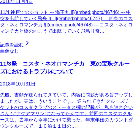
2018年11月4日
11/4 神戸でのショット --- 海王丸 ![](embed:photo/46746) --- 中
突を出航していく飛鳥Ⅱ ![](embed:photo/46747) --- 四突のコス
タ・ネオロマンチカ ![](embed:photo/46748) --- コスタ・ネオロ
マンチカと橋の向こうで出航していく飛鳥Ⅱ奇…
記事を読む
画像なし
11/3発 コスタ・ネオロマンチカ 東の宝珠クルー
ズにおけるトラブルについて
2018年10月31日
先般、書類が送られてきていて、内容に問題がある旨アップし
ましたが... 実はこういうことです。 送られてきたクルーズチ
ケットのコスタクラブのステータス欄の記載が、私も連れ合い
さんも"アクアマリン"になってたんです。前回のコスタのクル
ーズは、去年から今年にかけて乗った、年末年始のカウントダ
ウンクルーズで、１０泊１１日の…